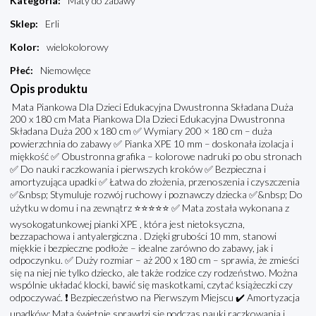
Kategoria
:
Maty do zabawy
Sklep
:
Erli
Kolor
:
wielokolorowy
Płeć
:
Niemowlęce
Opis produktu
Mata Piankowa Dla Dzieci Edukacyjna Dwustronna Składana Duża
200 x 180 cm Mata Piankowa Dla Dzieci Edukacyjna Dwustronna
Składana Duża 200 x 180 cm ✅ Wymiary 200 × 180 cm – duża
powierzchnia do zabawy ✅ Pianka XPE 10 mm – doskonała izolacja i
miękkość ✅ Obustronna grafika – kolorowe nadruki po obu stronach
✅ Do nauki raczkowania i pierwszych kroków ✅ Bezpieczna i
amortyzująca upadki ✅ Łatwa do złożenia, przenoszenia i czyszczenia
✅&nbsp; Stymuluje rozwój ruchowy i poznawczy dziecka ✅&nbsp; Do
użytku w domu i na zewnątrz ⭐⭐⭐⭐⭐ ✅ Mata została wykonana z
wysokogatunkowej pianki XPE , która jest nietoksyczna,
bezzapachowa i antyalergiczna . Dzięki grubości 10 mm, stanowi
miękkie i bezpieczne podłoże – idealne zarówno do zabawy, jak i
odpoczynku. ✅ Duży rozmiar – aż 200 x 180 cm – sprawia, że zmieści
się na niej nie tylko dziecko, ale także rodzice czy rodzeństwo. Można
wspólnie układać klocki, bawić się maskotkami, czytać książeczki czy
odpoczywać. ❗ Bezpieczeństwo na Pierwszym Miejscu ✔️ Amortyzacja
upadków: Mata świetnie sprawdzi się podczas nauki raczkowania i