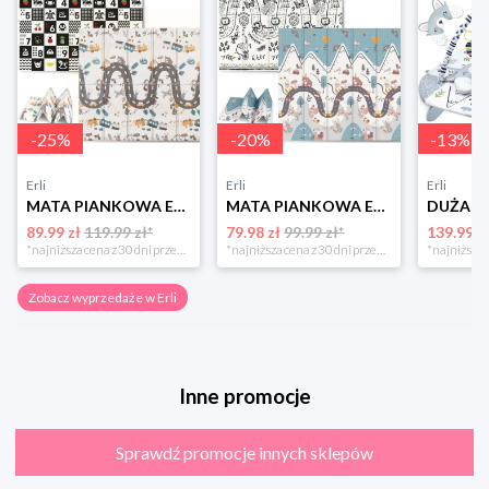
-
25
%
-
20
%
-
13
%
Erli
Erli
Erli
MATA PIANKOWA EDUKACYJNA SKŁADANA DLA DZIECI DUŻA 180x200 PIANKA XPE NUKIDO
MATA PIANKOWA EDUKACYJNA SKŁADANA DLA DZIECI DUŻA 180x200 PIANKA XPE NUKIDO
89.99 zł
119.99 zł*
79.98 zł
99.99 zł*
139.99 z
*najniższa cena z 30 dni przed obniżką
*najniższa cena z 30 dni przed obniżką
Zobacz wyprzedaże w Erli
Inne promocje
Sprawdź promocje innych sklepów