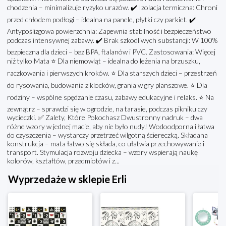
chodzenia – minimalizuje ryzyko urazów. ✔️ Izolacja termiczna: Chroni
przed chłodem podłogi – idealna na panele, płytki czy parkiet. ✔️
Antypoślizgowa powierzchnia: Zapewnia stabilność i bezpieczeństwo
podczas intensywnej zabawy. ✔️ Brak szkodliwych substancji: W 100%
bezpieczna dla dzieci – bez BPA, ftalanów i PVC. Zastosowania: Więcej
niż tylko Mata ⭐ Dla niemowląt – idealna do leżenia na brzuszku,
raczkowania i pierwszych kroków. ⭐ Dla starszych dzieci – przestrzeń
do rysowania, budowania z klocków, grania w gry planszowe. ⭐ Dla
rodziny – wspólne spędzanie czasu, zabawy edukacyjne i relaks. ⭐ Na
zewnątrz – sprawdzi się w ogrodzie, na tarasie, podczas pikniku czy
wycieczki. ✅ Zalety, Które Pokochasz Dwustronny nadruk – dwa
różne wzory w jednej macie, aby nie było nudy! Wodoodporna i łatwa
do czyszczenia – wystarczy przetrzeć wilgotną ściereczką. Składana
konstrukcja – mata łatwo się składa, co ułatwia przechowywanie i
transport. Stymulacja rozwoju dziecka – wzory wspierają naukę
kolorów, kształtów, przedmiotów i z...
Wyprzedaże w sklepie Erli