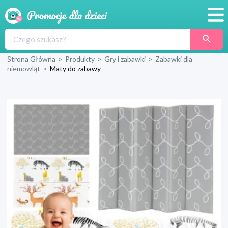
Promocje
Strona Główna
>
Produkty
>
Gry i zabawki
>
Zabawki dla
Produkty
niemowląt
>
Maty do zabawy
Sklepy
Blog
Wyprawka