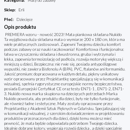
Kategoria
:
Maty do zabawy
Sklep
:
Erli
Płeć
:
Dziecięce
Opis produktu
PREMIERA wzoru - nowość 2023! Mata piankowa składana Nukido
Ta wyjątkowa duża składana mata o wymiarze 200 x 180 cm, która ma
wiele praktycznych zastosowań. Zapewni Twojemu dziecku komfort
podczas zabawy oraz nauki raczkowania! Komfortowa i funkcjonalna:
łatwa w czyszczeniu składana i dwustronna, gruba i wytrzymała i
lekka, zapewnia termoizolację od podłoża, rozwija motorykę większą i
mniejszą u dzieci, Bezpieczna: nie rwie się, posiada antypoślizgowe
wypustki, nie zawiera Bisfenolu A (BPA), PVC, ftalanów ani formamidu.
Jakość premium: dopracowana w każdym detalu, piękny unikatowy
wzór opracowany przez Projektantkę specjalizującą się w komunikacji
wizualnej, spełnia rygorystyczne europejskie normy bezpieczeństwa,
posiada Europejski Certyfikat CE oraz testy EN71-1 , EN71-2, EN71-
3. Nukido nowa marka skupiona na dziecięcych potrzebach Marka
Nukido powstała, aby produkty dla dzieci, były nie tylko funkcjonale,
ale również ładne i estetyczne. Maty zostały opracowane przez
Projektantkę z Akademii Sztuk Pięknych w Gdańsku. Specjalizującej się
w komunikacji wizualnej, z szerokim doświadczeniem w projektowaniu
produktów przeznaczonych dla dzieci, dzięki temu możesz mieć
pewność, że mata będzie odpowiadała potrzebom Twojego dziecka.
Idealnie dobrane kolory, wspierają rozwój dziecka , a dzięki specjalnie