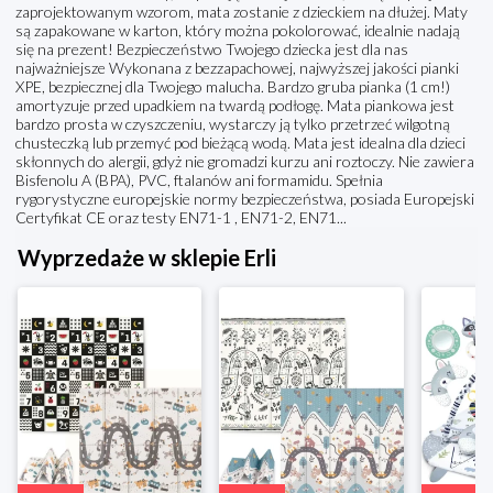
zaprojektowanym wzorom, mata zostanie z dzieckiem na dłużej. Maty
są zapakowane w karton, który można pokolorować, idealnie nadają
się na prezent! Bezpieczeństwo Twojego dziecka jest dla nas
najważniejsze Wykonana z bezzapachowej, najwyższej jakości pianki
XPE, bezpiecznej dla Twojego malucha. Bardzo gruba pianka (1 cm!)
amortyzuje przed upadkiem na twardą podłogę. Mata piankowa jest
bardzo prosta w czyszczeniu, wystarczy ją tylko przetrzeć wilgotną
chusteczką lub przemyć pod bieżącą wodą. Mata jest idealna dla dzieci
skłonnych do alergii, gdyż nie gromadzi kurzu ani roztoczy. Nie zawiera
Bisfenolu A (BPA), PVC, ftalanów ani formamidu. Spełnia
rygorystyczne europejskie normy bezpieczeństwa, posiada Europejski
Certyfikat CE oraz testy EN71-1 , EN71-2, EN71...
Wyprzedaże w sklepie Erli