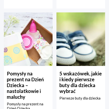
Pomysły na
5 wskazówek, jakie
prezent na Dzień
i kiedy pierwsze
Dziecka –
buty dla dziecka
nastolatkowie i
wybrać
maluchy
Pierwsze buty dla dziecka
Pomysły na prezent na
Dzień Dziecka