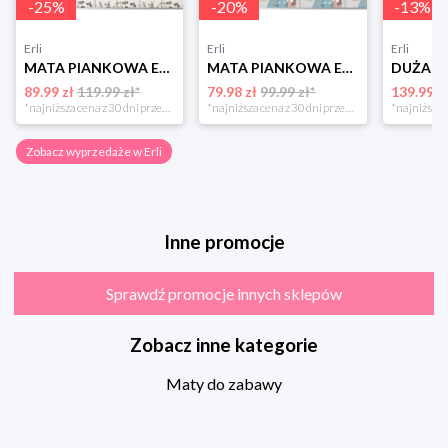
-
25
%
-
20
%
-
13
%
Erli
Erli
Erli
MATA PIANKOWA EDUKACYJNA SKŁADANA DLA DZIECI DUŻA 180x200 PIANKA XPE NUKIDO
MATA PIANKOWA EDUKACYJNA SKŁADANA DLA DZIECI DUŻA 180x200 PIANKA XPE NUKIDO
89.99 zł
119.99 zł*
79.98 zł
99.99 zł*
139.99 z
*najniższa cena z 30 dni przed obniżką
*najniższa cena z 30 dni przed obniżką
Zobacz wyprzedaże w Erli
Inne promocje
Sprawdź promocje innych sklepów
Zobacz inne kategorie
Maty do zabawy