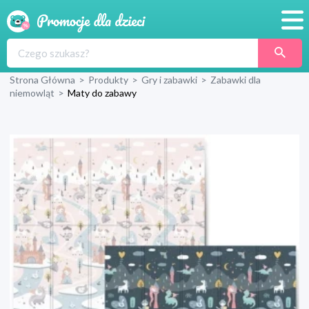
Promocje
Strona Główna
>
Produkty
>
Gry i zabawki
>
Zabawki dla
Produkty
niemowląt
>
Maty do zabawy
Sklepy
Blog
Wyprawka