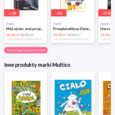
-
13
%
-
3
%
-
35
%
Natuli
Natuli
Natuli
Mój ojciec, mój przyjaciel Element
Przeplatalińscy Dwie siostry
26.00 zł
30.00 zł*
29.00 zł
30.00 zł*
51.00 zł
*najniższa cena z 30 dni przed obniżką
*najniższa cena z 30 dni przed obniżką
Zobacz wyprzedaże w Natuli
Inne produkty marki Multico