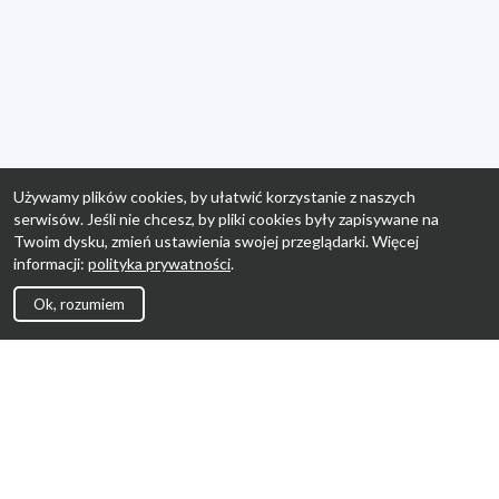
Używamy plików cookies, by ułatwić korzystanie z naszych
serwisów. Jeśli nie chcesz, by pliki cookies były zapisywane na
Twoim dysku, zmień ustawienia swojej przeglądarki. Więcej
informacji:
polityka prywatności
.
Ok, rozumiem