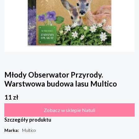
Młody Obserwator Przyrody.
Warstwowa budowa lasu Multico
11
zł
Zobacz w sklepie Natuli
Szczegóły produktu
Marka
:
Multico