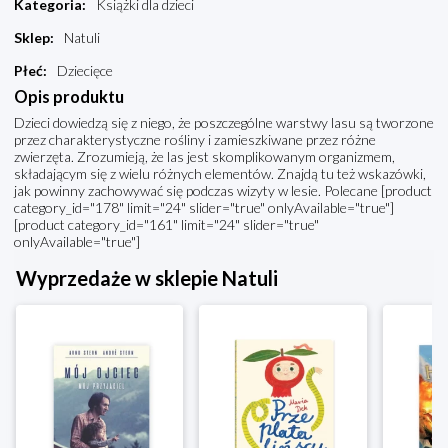
Kategoria
:
Książki dla dzieci
Sklep
:
Natuli
Płeć
:
Dziecięce
Opis produktu
Dzieci dowiedzą się z niego, że poszczególne warstwy lasu są tworzone
przez charakterystyczne rośliny i zamieszkiwane przez różne
zwierzęta. Zrozumieją, że las jest skomplikowanym organizmem,
składającym się z wielu różnych elementów. Znajdą tu też wskazówki,
jak powinny zachowywać się podczas wizyty w lesie. Polecane [product
category_id="178" limit="24" slider="true" onlyAvailable="true"]
[product category_id="161" limit="24" slider="true"
onlyAvailable="true"]
Wyprzedaże w sklepie Natuli