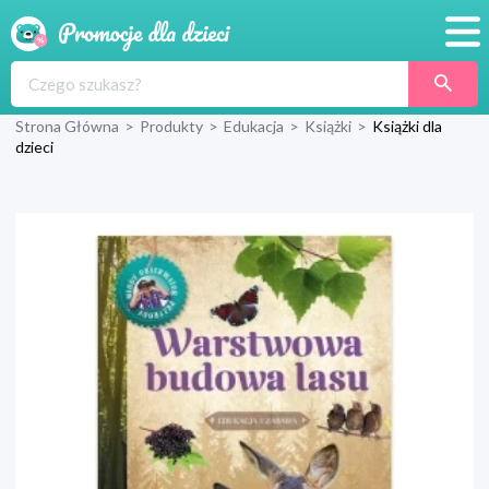
Promocje
Strona Główna
>
Produkty
>
Edukacja
>
Książki
>
Książki dla
Produkty
dzieci
Sklepy
Blog
Wyprawka