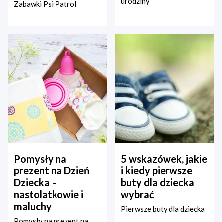
urodziny
Zabawki Psi Patrol
Pomysły na
5 wskazówek, jakie
prezent na Dzień
i kiedy pierwsze
Dziecka –
buty dla dziecka
nastolatkowie i
wybrać
maluchy
Pierwsze buty dla dziecka
Pomysły na prezent na