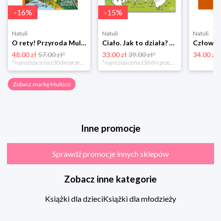
-
16
%
-
15
%
Natuli
Natuli
Natuli
O rety! Przyroda Multico
Ciało. Jak to działa? Multico
48.00 zł
57.00 zł*
33.00 zł
39.00 zł*
34.00 zł
*najniższa cena z 30 dni przed obniżką
*najniższa cena z 30 dni przed obniżką
Zobacz markę Multico
Inne promocje
Sprawdź promocje innych sklepów
Zobacz inne kategorie
Książki dla dzieci
Książki dla młodzieży