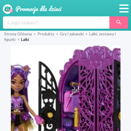
Promocje
Strona Główna
>
Produkty
>
Gry i zabawki
>
Lalki, zestawy i
Produkty
figurki
>
Lalki
Sklepy
Blog
Wyprawka