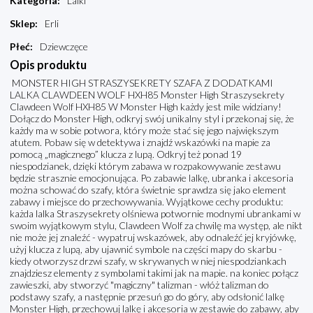
Kategoria
:
Lalki
Sklep
:
Erli
Płeć
:
Dziewczęce
Opis produktu
MONSTER HIGH STRASZYSEKRETY SZAFA Z DODATKAMI
LALKA CLAWDEEN WOLF HXH85 Monster High Straszysekrety
Clawdeen Wolf HXH85 W Monster High każdy jest mile widziany!
Dołącz do Monster High, odkryj swój unikalny styl i przekonaj się, że
każdy ma w sobie potwora, który może stać się jego największym
atutem. Pobaw się w detektywa i znajdź wskazówki na mapie za
pomocą „magicznego” klucza z lupą. Odkryj też ponad 19
niespodzianek, dzięki którym zabawa w rozpakowywanie zestawu
będzie strasznie emocjonująca. Po zabawie lalkę, ubranka i akcesoria
można schować do szafy, która świetnie sprawdza się jako element
zabawy i miejsce do przechowywania. Wyjątkowe cechy produktu:
każda lalka Straszysekrety olśniewa potwornie modnymi ubrankami w
swoim wyjątkowym stylu, Clawdeen Wolf za chwilę ma występ, ale nikt
nie może jej znaleźć - wypatruj wskazówek, aby odnaleźć jej kryjówkę,
użyj klucza z lupą, aby ujawnić symbole na części mapy do skarbu -
kiedy otworzysz drzwi szafy, w skrywanych w niej niespodziankach
znajdziesz elementy z symbolami takimi jak na mapie. ​na koniec połącz
zawieszki, aby stworzyć "magiczny" talizman - włóż talizman do
podstawy szafy, a następnie przesuń go do góry, aby odsłonić lalkę
Monster High, ​przechowuj lalkę i akcesoria w zestawie do zabawy, aby