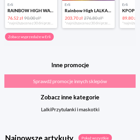
Erli
Erli
Erli
RAINBOW HIGH WATERCOLOR & CREATE LALKA DO MALOWANIA DIY BRĄZOWE OCZY
Rainbow High LALKA + Studio Mody Fashion Garderoba Avery Styles 428268 +akc
76.52 zł
90.00 zł*
203.70 zł
276.80 zł*
89.80 zł
*najniższa cena z 30 dni przed obniżką
*najniższa cena z 30 dni przed obniżką
Zobacz wyprzedaże w Erli
Inne promocje
Sprawdź promocje innych sklepów
Zobacz inne kategorie
Lalki
Przytulanki i maskotki
Najnowsze artykuły
Pokaż wszystkie