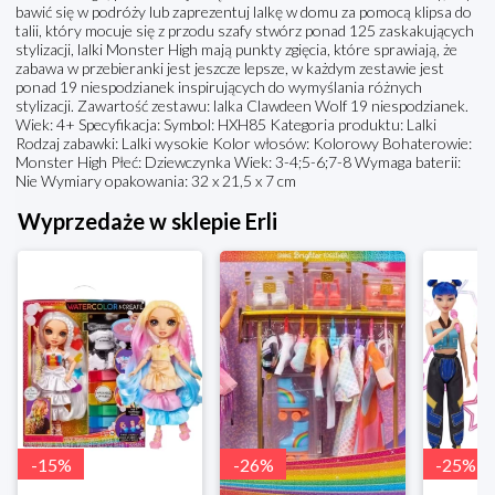
bawić się w podróży lub zaprezentuj lalkę w domu za pomocą klipsa do
talii, który mocuje się z przodu szafy stwórz ponad 125 zaskakujących
stylizacji, lalki Monster High mają punkty zgięcia, które sprawiają, że
zabawa w przebieranki jest jeszcze lepsze, w każdym zestawie jest
ponad 19 niespodzianek inspirujących do wymyślania różnych
stylizacji. Zawartość zestawu: lalka Clawdeen Wolf 19 niespodzianek.
Wiek: 4+ Specyfikacja: Symbol: HXH85 Kategoria produktu: Lalki
Rodzaj zabawki: Lalki wysokie Kolor włosów: Kolorowy Bohaterowie:
Monster High Płeć: Dziewczynka Wiek: 3-4;5-6;7-8 Wymaga baterii:
Nie Wymiary opakowania: 32 x 21,5 x 7 cm
Wyprzedaże w sklepie Erli
-
15
%
-
26
%
-
25
%