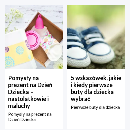
Pomysły na
5 wskazówek, jakie
prezent na Dzień
i kiedy pierwsze
Dziecka –
buty dla dziecka
nastolatkowie i
wybrać
maluchy
Pierwsze buty dla dziecka
Pomysły na prezent na
Dzień Dziecka