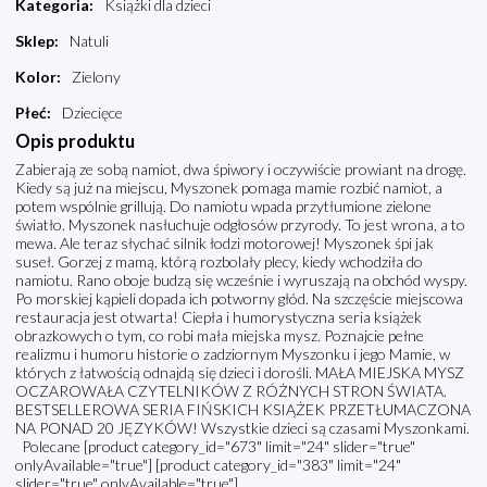
Kategoria
:
Książki dla dzieci
Sklep
:
Natuli
Kolor
:
Zielony
Płeć
:
Dziecięce
Opis produktu
Zabierają ze sobą namiot, dwa śpiwory i oczywiście prowiant na drogę.
Kiedy są już na miejscu, Myszonek pomaga mamie rozbić namiot, a
potem wspólnie grillują. Do namiotu wpada przytłumione zielone
światło. Myszonek nasłuchuje odgłosów przyrody. To jest wrona, a to
mewa. Ale teraz słychać silnik łodzi motorowej! Myszonek śpi jak
suseł. Gorzej z mamą, którą rozbolały plecy, kiedy wchodziła do
namiotu. Rano oboje budzą się wcześnie i wyruszają na obchód wyspy.
Po morskiej kąpieli dopada ich potworny głód. Na szczęście miejscowa
restauracja jest otwarta! Ciepła i humorystyczna seria książek
obrazkowych o tym, co robi mała miejska mysz. Poznajcie pełne
realizmu i humoru historie o zadziornym Myszonku i jego Mamie, w
których z łatwością odnajdą się dzieci i dorośli. MAŁA MIEJSKA MYSZ
OCZAROWAŁA CZYTELNIKÓW Z RÓŻNYCH STRON ŚWIATA.
BESTSELLEROWA SERIA FIŃSKICH KSIĄŻEK PRZETŁUMACZONA
NA PONAD 20 JĘZYKÓW! Wszystkie dzieci są czasami Myszonkami.
Polecane [product category_id="673" limit="24" slider="true"
onlyAvailable="true"] [product category_id="383" limit="24"
slider="true" onlyAvailable="true"]