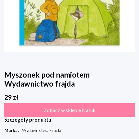
Myszonek pod namiotem
Wydawnictwo frajda
29
zł
Zobacz w sklepie Natuli
Szczegóły produktu
Marka
:
Wydawnictwo Frajda