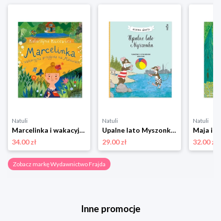
Natuli
Natuli
Natuli
Marcelinka i wakacyjna przygoda na Mazurach Wydawnictwo frajda
Upalne lato Myszonka Wydawnictwo frajda
34.00 zł
29.00 zł
32.00 zł
Zobacz markę Wydawnictwo Frajda
Inne promocje