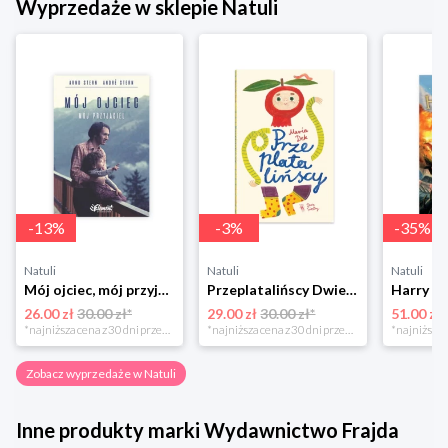
Wyprzedaże w sklepie Natuli
-
13
%
-
3
%
-
35
%
Natuli
Natuli
Natuli
Mój ojciec, mój przyjaciel Element
Przeplatalińscy Dwie siostry
26.00 zł
30.00 zł*
29.00 zł
30.00 zł*
51.00 zł
*najniższa cena z 30 dni przed obniżką
*najniższa cena z 30 dni przed obniżką
Zobacz wyprzedaże w Natuli
Inne produkty marki Wydawnictwo Frajda