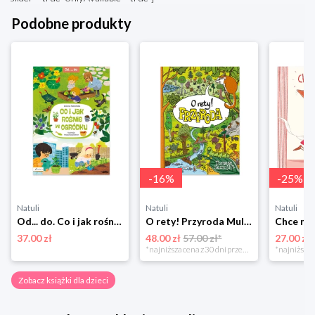
Podobne produkty
-
16
%
-
25
%
Natuli
Natuli
Natuli
Od... do. Co i jak rośnie w ogródku Papilon
O rety! Przyroda Multico
37.00 zł
48.00 zł
57.00 zł*
27.00 zł
*najniższa cena z 30 dni przed obniżką
Zobacz książki dla dzieci