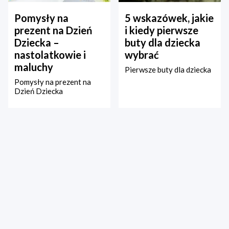
Pomysły na
5 wskazówek, jakie
prezent na Dzień
i kiedy pierwsze
Dziecka –
buty dla dziecka
nastolatkowie i
wybrać
maluchy
Pierwsze buty dla dziecka
Pomysły na prezent na
Dzień Dziecka