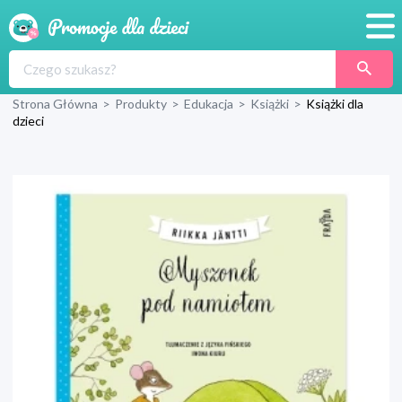
Promocje
Strona Główna
>
Produkty
>
Edukacja
>
Książki
>
Książki dla
Produkty
dzieci
Sklepy
Blog
Wyprawka