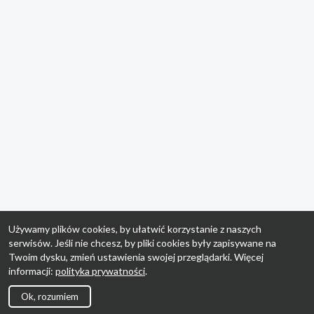
Używamy plików cookies, by ułatwić korzystanie z naszych
serwisów. Jeśli nie chcesz, by pliki cookies były zapisywane na
Twoim dysku, zmień ustawienia swojej przeglądarki. Więcej
informacji:
polityka prywatności
.
Ok, rozumiem