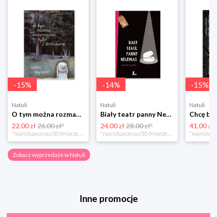
-
15
%
-
14
%
-
15
%
Natuli
Natuli
Natuli
O tym można rozmawiać tylko z królikami Zakamarki
Biały teatr panny Nehemias
22.00 zł
26.00 zł*
24.00 zł
28.00 zł*
41.00 zł
*najniższa cena z 30 dni przed obniżką
*najniższa cena z 30 dni przed obniżką
Zobacz wyprzedaże w Natuli
Inne promocje