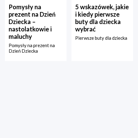
Pomysły na
5 wskazówek, jakie
prezent na Dzień
i kiedy pierwsze
Dziecka –
buty dla dziecka
nastolatkowie i
wybrać
maluchy
Pierwsze buty dla dziecka
Pomysły na prezent na
Dzień Dziecka