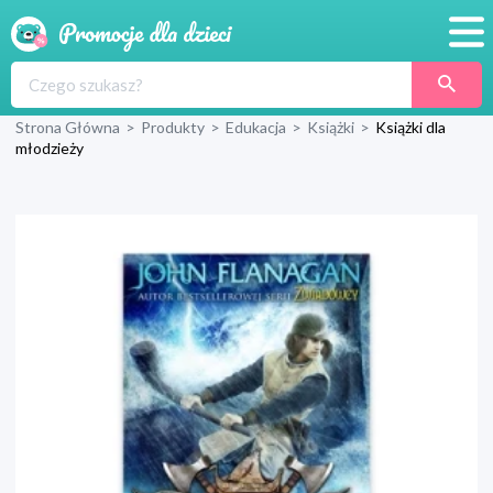
Promocje
Strona Główna
>
Produkty
>
Edukacja
>
Książki
>
Książki dla
Produkty
młodzieży
Sklepy
Blog
Wyprawka