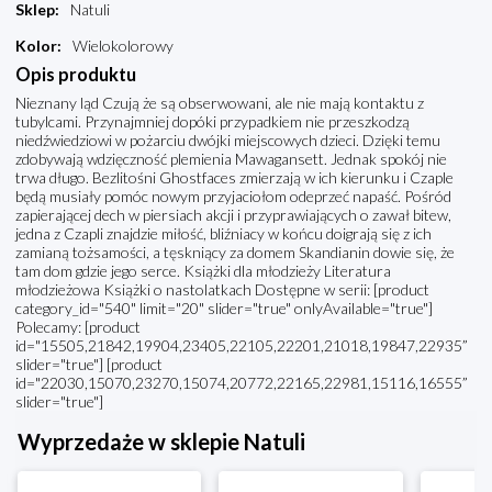
Sklep
:
Natuli
Kolor
:
Wielokolorowy
Opis produktu
Nieznany ląd Czują że są obserwowani, ale nie mają kontaktu z
tubylcami. Przynajmniej dopóki przypadkiem nie przeszkodzą
niedźwiedziowi w pożarciu dwójki miejscowych dzieci. Dzięki temu
zdobywają wdzięczność plemienia Mawagansett. Jednak spokój nie
trwa długo. Bezlitośni Ghostfaces zmierzają w ich kierunku i Czaple
będą musiały pomóc nowym przyjaciołom odeprzeć napaść. Pośród
zapierającej dech w piersiach akcji i przyprawiających o zawał bitew,
jedna z Czapli znajdzie miłość, bliźniacy w końcu doigrają się z ich
zamianą tożsamości, a tęskniący za domem Skandianin dowie się, że
tam dom gdzie jego serce. Książki dla młodzieży Literatura
młodzieżowa Książki o nastolatkach Dostępne w serii: [product
category_id="540" limit="20" slider="true" onlyAvailable="true"]
Polecamy: [product
id="15505,21842,19904,23405,22105,22201,21018,19847,22935”
slider="true"] [product
id="22030,15070,23270,15074,20772,22165,22981,15116,16555”
slider="true"]
Wyprzedaże w sklepie Natuli