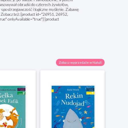
opasowywał obrazki do czterech żywiołów,
y spostrzegawczość i logiczne myślenie. Zabawę
 Zobacz też: [product id="26951, 26952,
ue" onlyAvailable="true"] [product
Zobacz wyprzedaże w Natuli