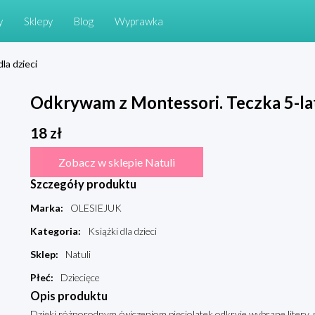
y
Sklepy
Blog
Wyprawka
dla dzieci
Odkrywam z Montessori. Teczka 5-la
18
zł
Zobacz w sklepie Natuli
Szczegóły produktu
Marka
:
OLESIEJUK
Kategoria
:
Książki dla dzieci
Sklep
:
Natuli
Płeć
:
Dziecięce
Opis produktu
Dzięki różnorodnym ćwiczeniom pięciolatek odkryje wybrane litery, na