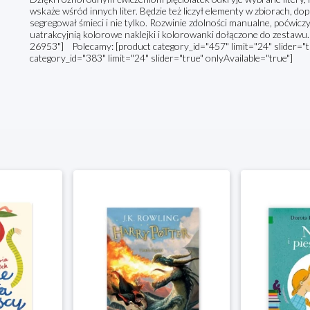
wskaże wśród innych liter. Będzie też liczył elementy w zbiorach, d
segregował śmieci i nie tylko. Rozwinie zdolności manualne, poćwicz
uatrakcyjnią kolorowe naklejki i kolorowanki dołączone do zestawu.
26953"] Polecamy: [product category_id="457" limit="24" slider="tr
category_id="383" limit="24" slider="true" onlyAvailable="true"]