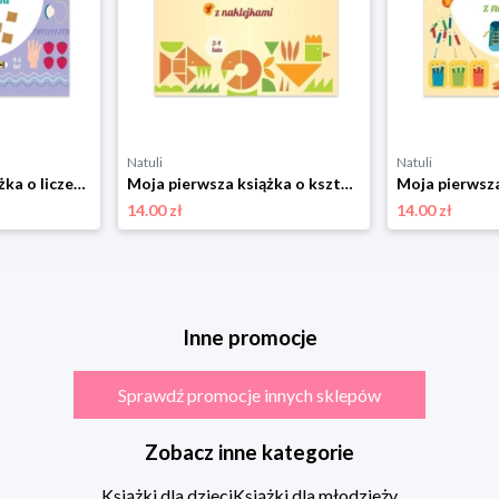
Natuli
Natuli
Moja pierwsza książka o liczeniu. Montessori: sam odkrywaj świat Olesiejuk
Moja pierwsza książka o kształtach. Montessori: sam odkrywaj świat Olesiejuk
14.00 zł
14.00 zł
Inne promocje
Sprawdź promocje innych sklepów
Zobacz inne kategorie
Książki dla dzieci
Książki dla młodzieży