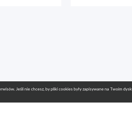
rwisów. Jeśli nie chcesz, by pliki cookies były zapisywane na Twoim dysk
a
Przepisy dla dzieci
Po