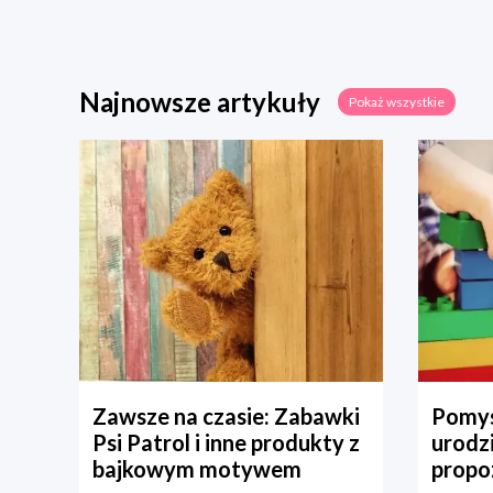
Najnowsze artykuły
Pokaż wszystkie
Zawsze na czasie: Zabawki
Pomys
Psi Patrol i inne produkty z
urodz
bajkowym motywem
propo