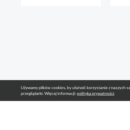
Używamy plików cookies, by ułatwić korzystanie z naszych se
przeglądarki. Więcej informacji:
polityka prywatności
.
Strona Główn