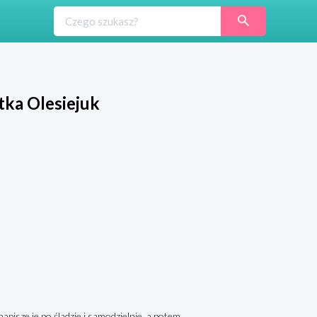
tka Olesiejuk
pisze je po śladzie i samodzielnie, a potem