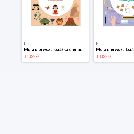
Natuli
Natuli
Moje opowieści o księżniczkach Olesiejuk
Moja pierwsza książka o emocjach. Montessori: sam odkrywaj świat Olesiejuk
14.00 zł
14.00 zł