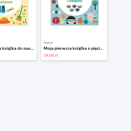
Natuli
Natuli
Moja pierwsza książka do nauki samodzielności. Montessori: sam odkrywaj świat. Już umiem! Olesiejuk
Moja pierwsza książka o pięciu zmysłach. Montessori: sam odkrywaj świat Olesiejuk
14.00 zł
14.00 zł