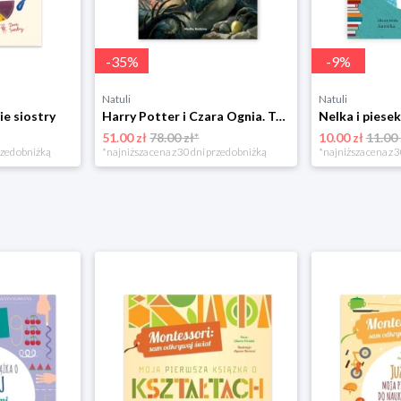
-
35
%
-
9
%
Natuli
Natuli
ie siostry
Harry Potter i Czara Ognia. Tom 4 Media rodzina
51.00 zł
78.00 zł*
10.00 zł
11.00 
rzed obniżką
*najniższa cena z 30 dni przed obniżką
*najniższa cena z 3