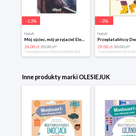
-
13
%
-
3
%
Natuli
Natuli
Trening intelektu dla dzieci Sensus
Mój ojciec, mój przyjaciel Element
Przeplatalińscy Dw
26.00 zł
30.00 zł*
29.00 zł
30.00 zł*
niżką
*najniższa cena z 30 dni przed obniżką
*najniższa cena z 30 dni p
Inne produkty marki OLESIEJUK