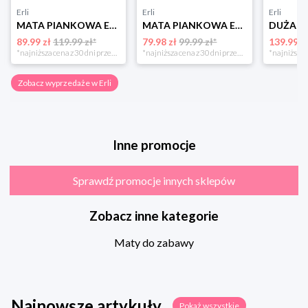
Erli
Erli
Erli
MATA PIANKOWA EDUKACYJNA SKŁADANA DLA DZIECI DUŻA 180x200 PIANKA XPE NUKIDO
MATA PIANKOWA EDUKACYJNA SKŁADANA DLA DZIECI DUŻA 180x200 PIANKA XPE NUKIDO
89.99 zł
119.99 zł*
79.98 zł
99.99 zł*
139.99 z
*najniższa cena z 30 dni przed obniżką
*najniższa cena z 30 dni przed obniżką
Zobacz wyprzedaże w Erli
Inne promocje
Sprawdź promocje innych sklepów
Zobacz inne kategorie
Maty do zabawy
Najnowsze artykuły
Pokaż wszystkie