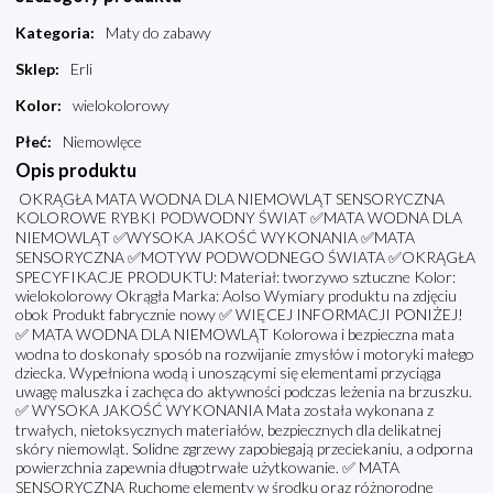
Kategoria
:
Maty do zabawy
Sklep
:
Erli
Kolor
:
wielokolorowy
Płeć
:
Niemowlęce
Opis produktu
OKRĄGŁA MATA WODNA DLA NIEMOWLĄT SENSORYCZNA
KOLOROWE RYBKI PODWODNY ŚWIAT ✅MATA WODNA DLA
NIEMOWLĄT ✅WYSOKA JAKOŚĆ WYKONANIA ✅MATA
SENSORYCZNA ✅MOTYW PODWODNEGO ŚWIATA ✅OKRĄGŁA
SPECYFIKACJE PRODUKTU: Materiał: tworzywo sztuczne Kolor:
wielokolorowy Okrągła Marka: Aolso Wymiary produktu na zdjęciu
obok Produkt fabrycznie nowy ✅ WIĘCEJ INFORMACJI PONIŻEJ!
✅ MATA WODNA DLA NIEMOWLĄT Kolorowa i bezpieczna mata
wodna to doskonały sposób na rozwijanie zmysłów i motoryki małego
dziecka. Wypełniona wodą i unoszącymi się elementami przyciąga
uwagę maluszka i zachęca do aktywności podczas leżenia na brzuszku.
✅ WYSOKA JAKOŚĆ WYKONANIA Mata została wykonana z
trwałych, nietoksycznych materiałów, bezpiecznych dla delikatnej
skóry niemowląt. Solidne zgrzewy zapobiegają przeciekaniu, a odporna
powierzchnia zapewnia długotrwałe użytkowanie. ✅ MATA
SENSORYCZNA Ruchome elementy w środku oraz różnorodne