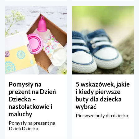
Pomysły na
5 wskazówek, jakie
prezent na Dzień
i kiedy pierwsze
Dziecka –
buty dla dziecka
nastolatkowie i
wybrać
maluchy
Pierwsze buty dla dziecka
Pomysły na prezent na
Dzień Dziecka