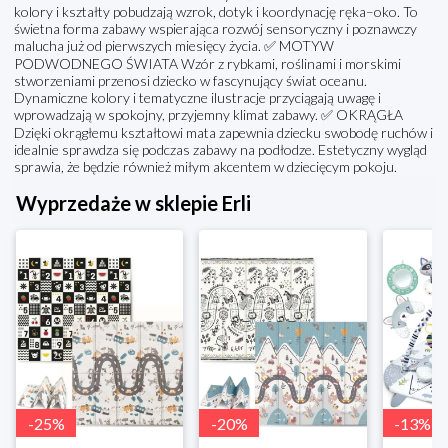
kolory i kształty pobudzają wzrok, dotyk i koordynację ręka–oko. To
świetna forma zabawy wspierająca rozwój sensoryczny i poznawczy
malucha już od pierwszych miesięcy życia. ✅ MOTYW
PODWODNEGO ŚWIATA Wzór z rybkami, roślinami i morskimi
stworzeniami przenosi dziecko w fascynujący świat oceanu.
Dynamiczne kolory i tematyczne ilustracje przyciągają uwagę i
wprowadzają w spokojny, przyjemny klimat zabawy. ✅ OKRĄGŁA
Dzięki okrągłemu kształtowi mata zapewnia dziecku swobodę ruchów i
idealnie sprawdza się podczas zabawy na podłodze. Estetyczny wygląd
sprawia, że będzie również miłym akcentem w dziecięcym pokoju.
Wyprzedaże w sklepie Erli
-
25
%
-
20
%
-
13
%