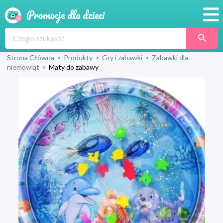
Promocje
Strona Główna
>
Produkty
>
Gry i zabawki
>
Zabawki dla
Produkty
niemowląt
>
Maty do zabawy
Sklepy
Blog
Wyprawka