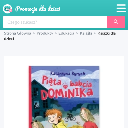
Promocje
Strona Główna
>
Produkty
>
Edukacja
>
Książki
>
Książki dla
Produkty
dzieci
Sklepy
Blog
Wyprawka