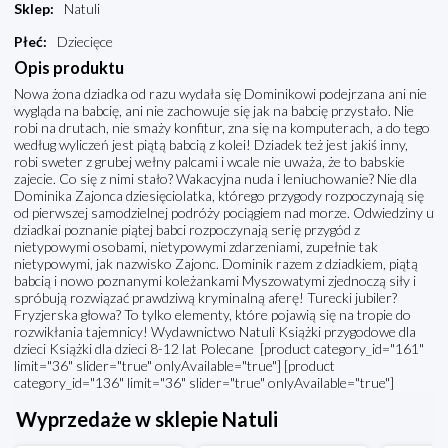
Sklep
:
Natuli
Płeć
:
Dziecięce
Opis produktu
Nowa żona dziadka od razu wydała się Dominikowi podejrzana ani nie
wygląda na babcię, ani nie zachowuje się jak na babcię przystało. Nie
robi na drutach, nie smaży konfitur, zna się na komputerach, a do tego
według wyliczeń jest piątą babcią z kolei! Dziadek też jest jakiś inny,
robi sweter z grubej wełny palcami i wcale nie uważa, że to babskie
zajecie. Co się z nimi stało? Wakacyjna nuda i leniuchowanie? Nie dla
Dominika Zajonca dziesięciolatka, którego przygody rozpoczynają się
od pierwszej samodzielnej podróży pociągiem nad morze. Odwiedziny u
dziadkai poznanie piątej babci rozpoczynają serię przygód z
nietypowymi osobami, nietypowymi zdarzeniami, zupełnie tak
nietypowymi, jak nazwisko Zajonc. Dominik razem z dziadkiem, piątą
babcią i nowo poznanymi koleżankami Myszowatymi zjednoczą siły i
spróbują rozwiązać prawdziwą kryminalną aferę! Turecki jubiler?
Fryzjerska głowa? To tylko elementy, które pojawią się na tropie do
rozwikłania tajemnicy! Wydawnictwo Natuli Książki przygodowe dla
dzieci Książki dla dzieci 8-12 lat Polecane [product category_id="161"
limit="36" slider="true" onlyAvailable="true"] [product
category_id="136" limit="36" slider="true" onlyAvailable="true"]
Wyprzedaże w sklepie Natuli