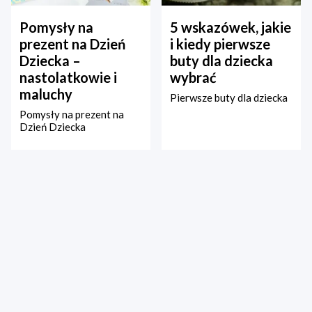
Pomysły na
5 wskazówek, jakie
prezent na Dzień
i kiedy pierwsze
Dziecka –
buty dla dziecka
nastolatkowie i
wybrać
maluchy
Pierwsze buty dla dziecka
Pomysły na prezent na
Dzień Dziecka