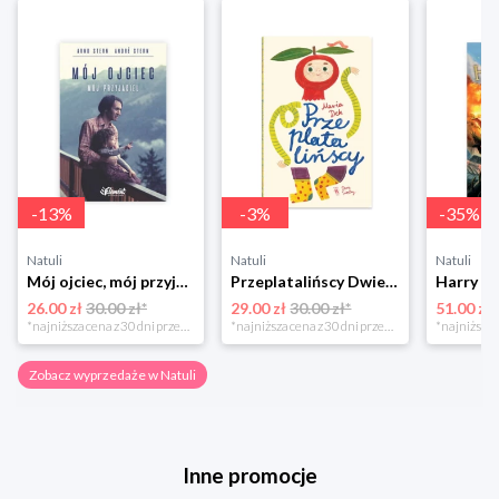
-
13
%
-
3
%
-
35
%
Natuli
Natuli
Natuli
Mój ojciec, mój przyjaciel Element
Przeplatalińscy Dwie siostry
26.00 zł
30.00 zł*
29.00 zł
30.00 zł*
51.00 zł
*najniższa cena z 30 dni przed obniżką
*najniższa cena z 30 dni przed obniżką
Zobacz wyprzedaże w Natuli
Inne promocje