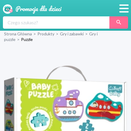
Promocje
Strona Główna
>
Produkty
>
Gry i zabawki
>
Gry i
Produkty
puzzle
>
Puzzle
Sklepy
Blog
Wyprawka