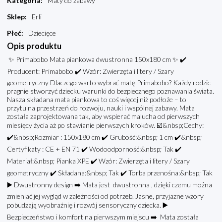
Kategoria
:
Maty do zabawy
Sklep
:
Erli
Płeć
:
Dziecięce
Opis produktu
✨ Primabobo Mata piankowa dwustronna 150x180 cm ✨ ✔️
Producent: Primabobo ✔️ Wzór: Zwierzęta i litery / Szary
geometryczny Dlaczego warto wybrać matę Primabobo? Każdy rodzic
pragnie stworzyć dziecku warunki do bezpiecznego poznawania świata.
Nasza składana mata piankowa to coś więcej niż podłoże – to
przytulna przestrzeń do rozwoju, nauki i wspólnej zabawy. Mata
została zaprojektowana tak, aby wspierać malucha od pierwszych
miesięcy życia aż po stawianie pierwszych kroków. ☑️&nbsp;Cechy:
✔️&nbsp;Rozmiar : 150x180 cm ✔️ Grubość:&nbsp; 1 cm ✔️&nbsp;
Certyfikaty : CE + EN 71 ✔️ Wodoodporność:&nbsp; Tak ✔️
Materiał:&nbsp; Pianka XPE ✔️ Wzór: Zwierzęta i litery / Szary
geometryczny ✔️ Składana:&nbsp; Tak ✔️ Torba przenośna:&nbsp; Tak
▶️ Dwustronny design ➡️ Mata jest dwustronna , dzięki czemu można
zmieniać jej wygląd w zależności od potrzeb. Jasne, przyjazne wzory
pobudzają wyobraźnię i rozwój sensoryczny dziecka. ▶️
Bezpieczeństwo i komfort na pierwszym miejscu ➡️ Mata została