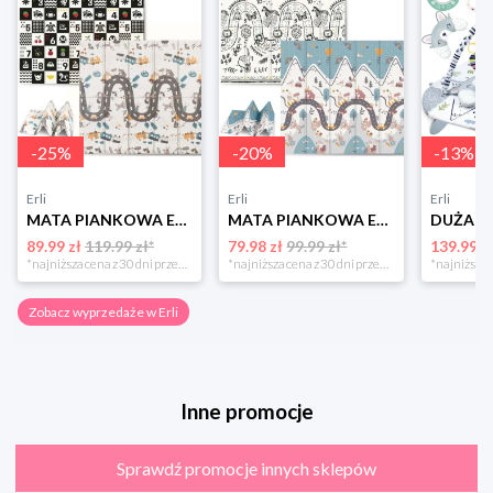
-
25
%
-
20
%
-
13
%
Erli
Erli
Erli
MATA PIANKOWA EDUKACYJNA SKŁADANA DLA DZIECI DUŻA 180x200 PIANKA XPE NUKIDO
MATA PIANKOWA EDUKACYJNA SKŁADANA DLA DZIECI DUŻA 180x200 PIANKA XPE NUKIDO
89.99 zł
119.99 zł*
79.98 zł
99.99 zł*
139.99 z
*najniższa cena z 30 dni przed obniżką
*najniższa cena z 30 dni przed obniżką
Zobacz wyprzedaże w Erli
Inne promocje
Sprawdź promocje innych sklepów