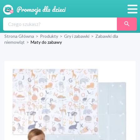
Promocje
Strona Główna
>
Produkty
>
Gry i zabawki
>
Zabawki dla
Produkty
niemowląt
>
Maty do zabawy
Sklepy
Blog
Wyprawka