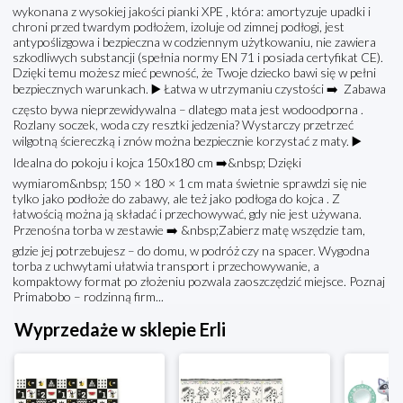
wykonana z wysokiej jakości pianki XPE , która: amortyzuje upadki i
chroni przed twardym podłożem, izoluje od zimnej podłogi, jest
antypoślizgowa i bezpieczna w codziennym użytkowaniu, nie zawiera
szkodliwych substancji (spełnia normy EN 71 i posiada certyfikat CE).
Dzięki temu możesz mieć pewność, że Twoje dziecko bawi się w pełni
bezpiecznych warunkach. ▶️ Łatwa w utrzymaniu czystości ➡️ Zabawa
często bywa nieprzewidywalna – dlatego mata jest wodoodporna .
Rozlany soczek, woda czy resztki jedzenia? Wystarczy przetrzeć
wilgotną ściereczką i znów można bezpiecznie korzystać z maty. ▶️
Idealna do pokoju i kojca 150x180 cm ➡️&nbsp; Dzięki
wymiarom&nbsp; 150 × 180 × 1 cm mata świetnie sprawdzi się nie
tylko jako podłoże do zabawy, ale też jako podłoga do kojca . Z
łatwością można ją składać i przechowywać, gdy nie jest używana.
Przenośna torba w zestawie ➡️ &nbsp;Zabierz matę wszędzie tam,
gdzie jej potrzebujesz – do domu, w podróż czy na spacer. Wygodna
torba z uchwytami ułatwia transport i przechowywanie, a
kompaktowy format po złożeniu pozwala zaoszczędzić miejsce. Poznaj
Primabobo – rodzinną firm...
Wyprzedaże w sklepie Erli