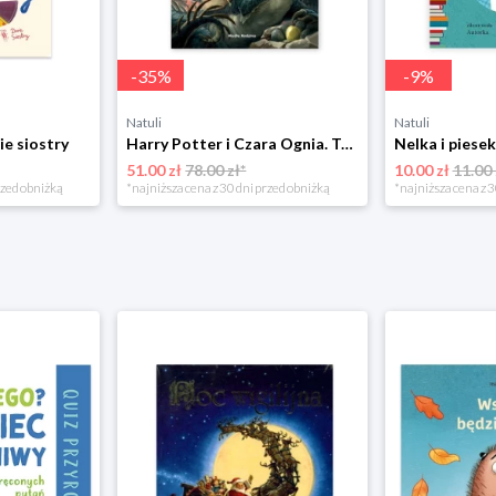
-
35
%
-
9
%
Natuli
Natuli
ie siostry
Harry Potter i Czara Ognia. Tom 4 Media rodzina
51.00 zł
78.00 zł*
10.00 zł
11.00 
rzed obniżką
*najniższa cena z 30 dni przed obniżką
*najniższa cena z 3