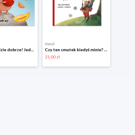
Natuli
Natuli
Wszystko będzie dobrze! Jedność
Czy ten smutek kiedyś minie? Jedność
21.00 zł
14.00 zł