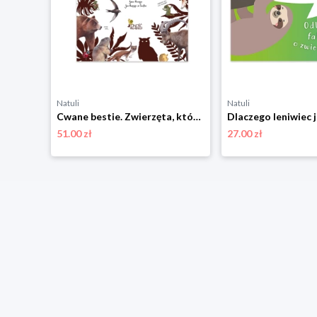
Natuli
Natuli
Jedność
Cwane bestie. Zwierzęta, które szczypią, kłują, strzelają i wysysają krew Jedność
51.00 zł
27.00 zł