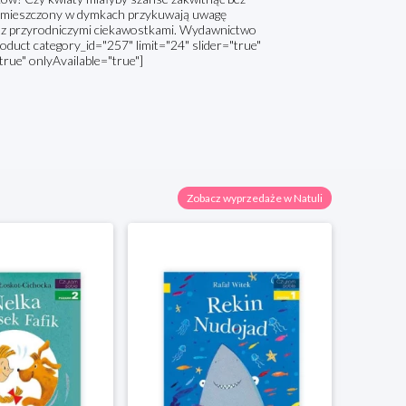
 rozmieszczony w dymkach przykuwają uwagę
ię z przyrodniczymi ciekawostkami. Wydawnictwo
roduct category_id="257" limit="24" slider="true"
true" onlyAvailable="true"]
Zobacz wyprzedaże w Natuli