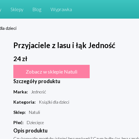
y
Sklepy
Blog
Wyprawka
dla dzieci
Przyjaciele z lasu i łąk Jedność
24
zł
Zobacz w sklepie Natuli
Szczegóły produktu
Marka
:
Jedność
Kategoria
:
Książki dla dzieci
Sklep
:
Natuli
Płeć
:
Dziecięce
Opis produktu
Czy konwalie mogłyby istnieć bez mrówek? Czym byłby las bez szpa