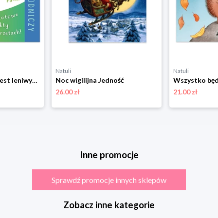
Natuli
Natuli
Dlaczego leniwiec jest leniwy? Odlotowe fakty o zwierzętach. Quiz przyrodniczy Jedność
Noc wigilijna Jedność
26.00 zł
21.00 zł
Inne promocje
Sprawdź promocje innych sklepów
Zobacz inne kategorie