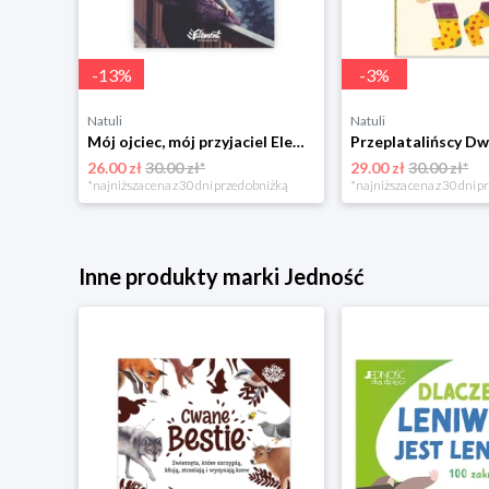
-
13
%
-
3
%
Natuli
Natuli
Trening intelektu dla dzieci Sensus
Mój ojciec, mój przyjaciel Element
Przeplatalińscy Dw
26.00 zł
30.00 zł*
29.00 zł
30.00 zł*
niżką
*najniższa cena z 30 dni przed obniżką
*najniższa cena z 30 dni p
Inne produkty marki Jedność