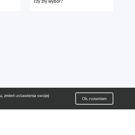
czy zły wybór?
u, zmień ustawienia swojej
Ok, rozumiem