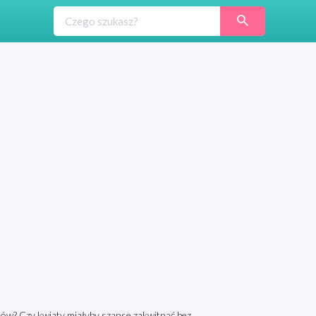
ków? Czy kwiaty miałyby szanse zakwitnąć bez