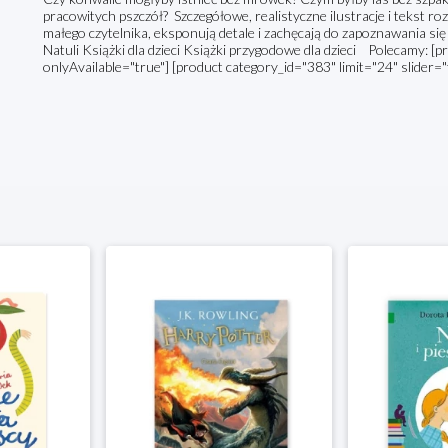
pracowitych pszczół? Szczegółowe, realistyczne ilustracje i tekst
małego czytelnika, eksponują detale i zachęcają do zapoznawania s
Natuli Książki dla dzieci Książki przygodowe dla dzieci Polecamy: [p
onlyAvailable="true"] [product category_id="383" limit="24" slider="