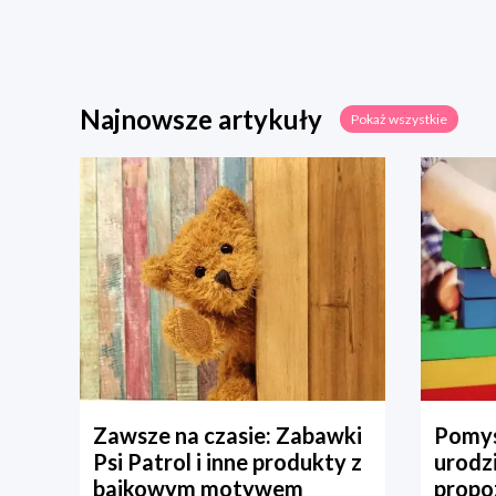
Najnowsze artykuły
Pokaż wszystkie
Zawsze na czasie: Zabawki
Pomys
Psi Patrol i inne produkty z
urodz
bajkowym motywem
propo