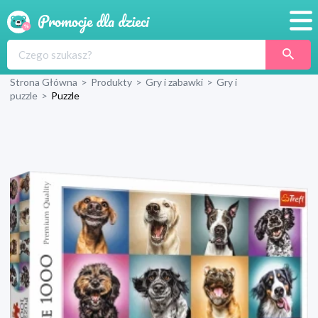
Promocje
Strona Główna
>
Produkty
>
Gry i zabawki
>
Gry i
Produkty
puzzle
>
Puzzle
Sklepy
Blog
Wyprawka