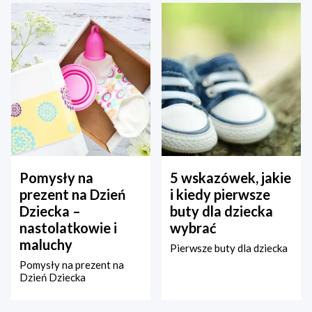
Pomysły na
5 wskazówek, jakie
prezent na Dzień
i kiedy pierwsze
Dziecka –
buty dla dziecka
nastolatkowie i
wybrać
maluchy
Pierwsze buty dla dziecka
Pomysły na prezent na
Dzień Dziecka