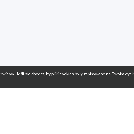
rwisów. Jeśli nie chcesz, by pliki cookies były zapisywane na Twoim dysk
a
Przepisy dla dzieci
Po
Nuumi.pl - moda online
K