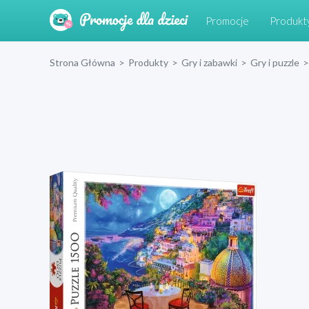
Promocje
Produkt
Strona Główna
>
Produkty
>
Gry i zabawki
>
Gry i puzzle
>