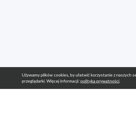
Używamy plików cookies, by ułatwić korzystanie z naszych se
przeglądarki. Więcej informacji:
polityka prywatności
.
Strona Główn
Promocje