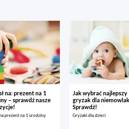
ł na: prezent na 1
Jak wybrać najlepszy
iny – sprawdź nasze
gryzak dla niemowla
zycje!
Sprawdź!
a prezent na 1 urodziny
Gryzaki dla dzieci