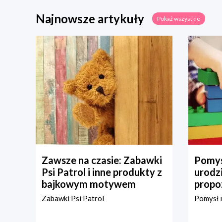
Najnowsze artykuły
Pokaż wszystkie
Zawsze na czasie: Zabawki
Pomys
Psi Patrol i inne produkty z
urodz
bajkowym motywem
propo
Zabawki Psi Patrol
Pomysł n