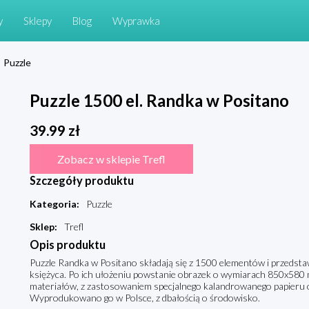
y
Sklepy
Blog
Wyprawka
Puzzle
Puzzle 1500 el. Randka w Positano
39.99
zł
Zobacz w sklepie Trefl
Szczegóły produktu
Kategoria
:
Puzzle
Sklep
:
Trefl
Opis produktu
Puzzle Randka w Positano składają się z 1500 elementów i przedsta
księżyca. Po ich ułożeniu powstanie obrazek o wymiarach 850x580 
materiałów, z zastosowaniem specjalnego kalandrowanego papieru od
Wyprodukowano go w Polsce, z dbałością o środowisko.