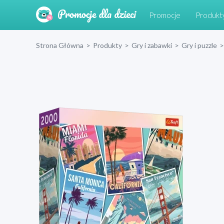
Promocje
Produkt
Strona Główna
>
Produkty
>
Gry i zabawki
>
Gry i puzzle
>