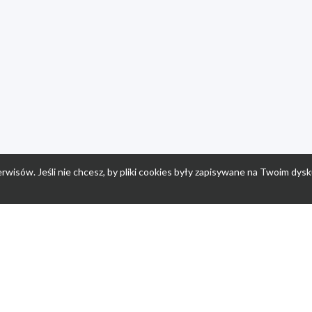
rwisów. Jeśli nie chcesz, by pliki cookies były zapisywane na Twoim dysk
a
Przepisy dla dzieci
Po
Nuumi.pl - moda online
K