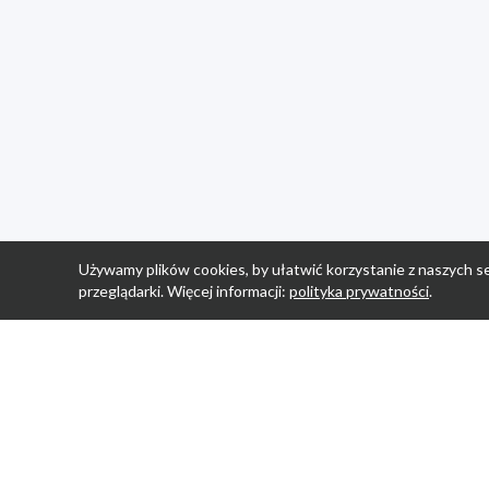
Używamy plików cookies, by ułatwić korzystanie z naszych se
przeglądarki. Więcej informacji:
polityka prywatności
.
Strona Główn
Promocje