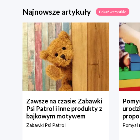
Najnowsze artykuły
Pokaż wszystkie
Zawsze na czasie: Zabawki
Pomys
Psi Patrol i inne produkty z
urodz
bajkowym motywem
propo
Zabawki Psi Patrol
Pomysł n