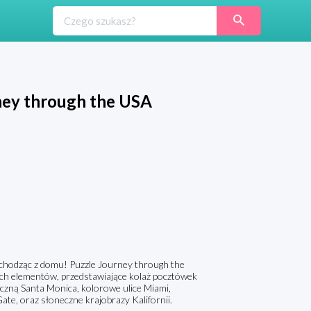
rney through the USA
hodząc z domu! Puzzle Journey through the
ch elementów, przedstawiające kolaż pocztówek
neczną Santa Monica, kolorowe ulice Miami,
e, oraz słoneczne krajobrazy Kalifornii.