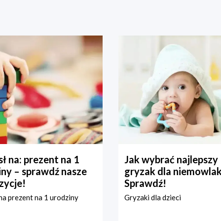
ł na: prezent na 1
Jak wybrać najlepszy
iny – sprawdź nasze
gryzak dla niemowla
zycje!
Sprawdź!
a prezent na 1 urodziny
Gryzaki dla dzieci