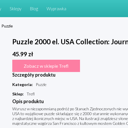
y
Sklepy
Blog
Wyprawka
Puzzle
Puzzle 2000 el. USA Collection: Jou
45.99
zł
Zobacz w sklepie Trefl
Szczegóły produktu
Kategoria
:
Puzzle
Sklep
:
Trefl
Opis produktu
Wyrusz w niezapomnianą podróż po Stanach Zjednoczonych nie wyc
USA to wyjątkowe puzzle składające się z 2000 starannie wykonany
z najbardziej ikonicznych miejsc w USA. Na ilustracji znajdziesz sło
majestatyczne wzgórza San Francisco z kultowym mostem Golden Gat