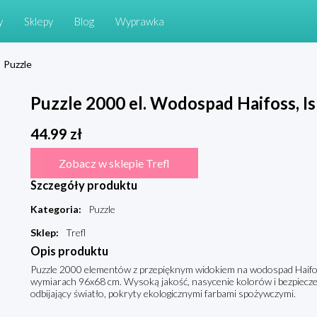
y
Sklepy
Blog
Wyprawka
Puzzle
Puzzle 2000 el. Wodospad Haifoss, Is
44.99
zł
Zobacz w sklepie Trefl
Szczegóły produktu
Kategoria
:
Puzzle
Sklep
:
Trefl
Opis produktu
Puzzle 2000 elementów z przepięknym widokiem na wodospad Haifoss
wymiarach 96x68 cm. Wysoką jakość, nasycenie kolorów i bezpiecz
odbijający światło, pokryty ekologicznymi farbami spożywczymi.