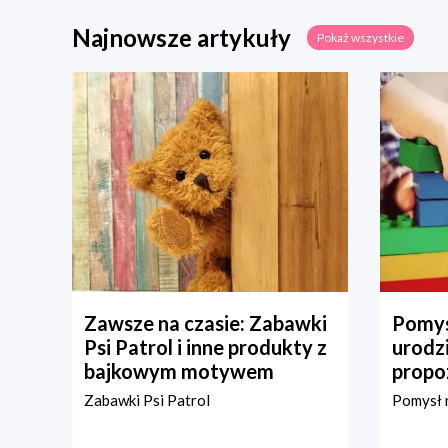
Najnowsze artykuły
Pokaż wszystkie
Zawsze na czasie: Zabawki
Pomys
Psi Patrol i inne produkty z
urodz
bajkowym motywem
propo
Zabawki Psi Patrol
Pomysł n