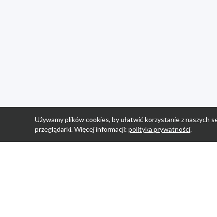
Używamy plików cookies, by ułatwić korzystanie z naszych se
przeglądarki. Więcej informacji:
polityka prywatności
.
Strona Główn
Promocje