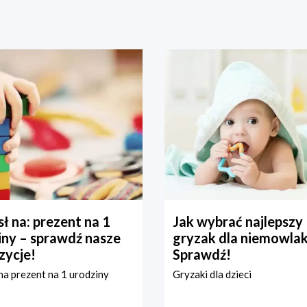
ł na: prezent na 1
Jak wybrać najlepszy
iny – sprawdź nasze
gryzak dla niemowla
zycje!
Sprawdź!
a prezent na 1 urodziny
Gryzaki dla dzieci