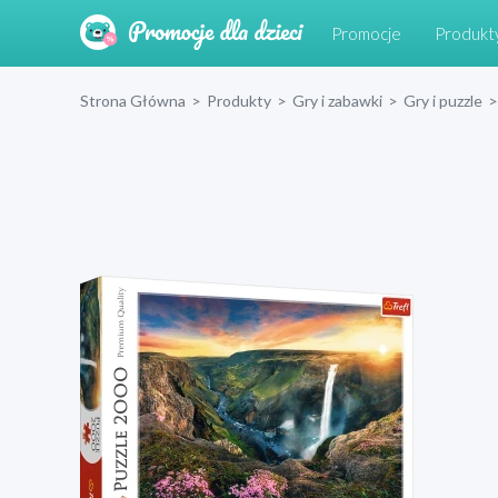
Promocje
Produkt
Strona Główna
>
Produkty
>
Gry i zabawki
>
Gry i puzzle
>