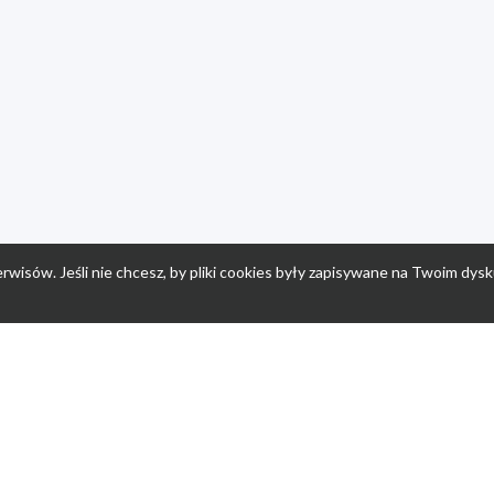
rwisów. Jeśli nie chcesz, by pliki cookies były zapisywane na Twoim dysk
a
Przepisy dla dzieci
Po
Nuumi.pl - moda online
K