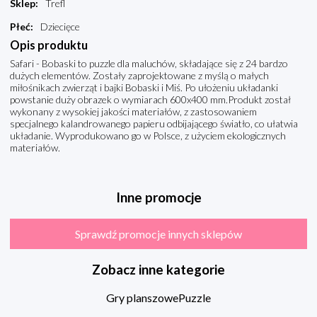
Sklep
:
Trefl
Płeć
:
Dziecięce
Opis produktu
Safari - Bobaski to puzzle dla maluchów, składające się z 24 bardzo
dużych elementów. Zostały zaprojektowane z myślą o małych
miłośnikach zwierząt i bajki Bobaski i Miś. Po ułożeniu układanki
powstanie duży obrazek o wymiarach 600x400 mm.Produkt został
wykonany z wysokiej jakości materiałów, z zastosowaniem
specjalnego kalandrowanego papieru odbijającego światło, co ułatwia
układanie. Wyprodukowano go w Polsce, z użyciem ekologicznych
materiałów.
Inne promocje
Sprawdź promocje innych sklepów
Zobacz inne kategorie
Gry planszowe
Puzzle