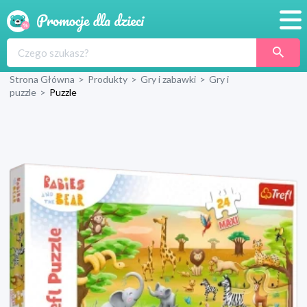
Promocje
Strona Główna
>
Produkty
>
Gry i zabawki
>
Gry i
Produkty
puzzle
>
Puzzle
Sklepy
Blog
Wyprawka