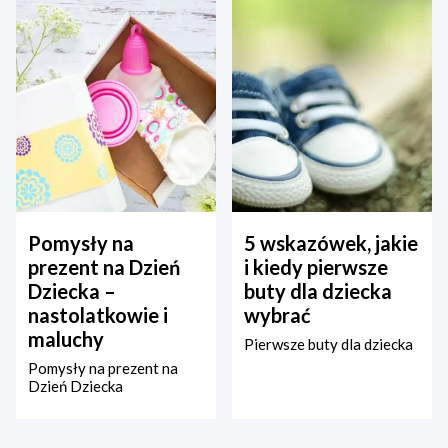
Pomysły na
5 wskazówek, jakie
prezent na Dzień
i kiedy pierwsze
Dziecka –
buty dla dziecka
nastolatkowie i
wybrać
maluchy
Pierwsze buty dla dziecka
Pomysły na prezent na
Dzień Dziecka