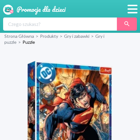
Promocje
Strona Główna
>
Produkty
>
Gry i zabawki
>
Gry i
Produkty
puzzle
>
Puzzle
Sklepy
Blog
Wyprawka