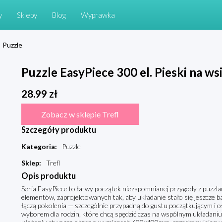
y
Sklepy
Blog
Wyprawka
Puzzle
Puzzle EasyPiece 300 el. Pieski na ws
28.99
zł
Zobacz w sklepie Trefl
Szczegóły produktu
Kategoria
:
Puzzle
Sklep
:
Trefl
Opis produktu
Seria EasyPiece to łatwy początek niezapomnianej przygody z puzzla
elementów, zaprojektowanych tak, aby układanie stało się jeszcze ba
łączą pokolenia — szczególnie przypadną do gustu początkującym i
wyborem dla rodzin, które chcą spędzić czas na wspólnym układaniu.