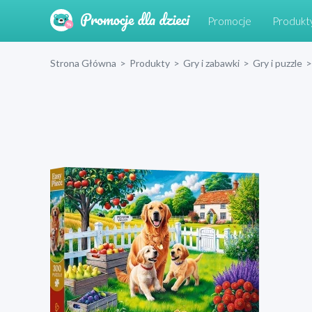
Promocje
Produkt
Strona Główna
>
Produkty
>
Gry i zabawki
>
Gry i puzzle
>