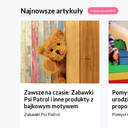
Najnowsze artykuły
Pokaż wszystkie
Zawsze na czasie: Zabawki
Pomys
Psi Patrol i inne produkty z
urodz
bajkowym motywem
propo
Zabawki Psi Patrol
Pomysł n