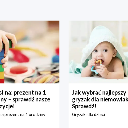
ł na: prezent na 1
Jak wybrać najlepszy
iny – sprawdź nasze
gryzak dla niemowla
zycje!
Sprawdź!
a prezent na 1 urodziny
Gryzaki dla dzieci