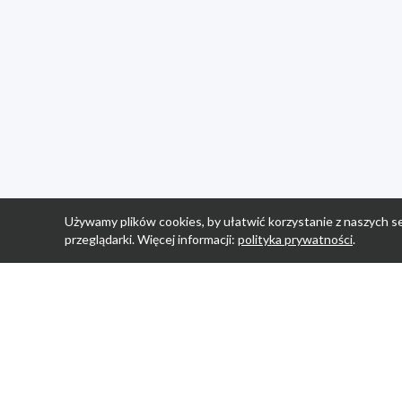
Używamy plików cookies, by ułatwić korzystanie z naszych se
przeglądarki. Więcej informacji:
polityka prywatności
.
Strona Główn
Promocje