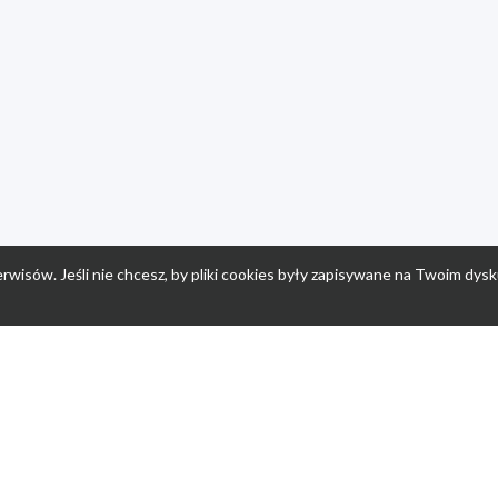
rwisów. Jeśli nie chcesz, by pliki cookies były zapisywane na Twoim dysk
a
Przepisy dla dzieci
Po
Nuumi.pl - moda online
K