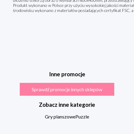
ułożeniu stworzą obraz o wymiarach 600x400mm, przedstawiający r
Produkt wykonano w Polsce przy użyciu wysokokiej jakości materi
środowisku wykonano z materiałów posiadających certyfikat FSC, a 
Inne promocje
Sprawdź promocje innych sklepów
Zobacz inne kategorie
Gry planszowe
Puzzle