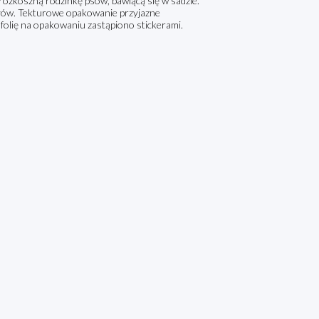
ozkoszną rodzinkę psów, bawiącą się w sadzie.
ałów. Tekturowe opakowanie przyjazne
folię na opakowaniu zastąpiono stickerami.