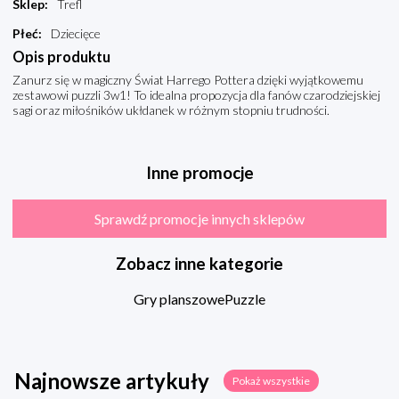
Sklep
:
Trefl
Płeć
:
Dziecięce
Opis produktu
Zanurz się w magiczny Świat Harrego Pottera dzięki wyjątkowemu
zestawowi puzzli 3w1! To idealna propozycja dla fanów czarodziejskiej
sagi oraz miłośników ukłdanek w różnym stopniu trudności.
Inne promocje
Sprawdź promocje innych sklepów
Zobacz inne kategorie
Gry planszowe
Puzzle
Najnowsze artykuły
Pokaż wszystkie