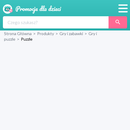
Promocje
Strona Główna
>
Produkty
>
Gry i zabawki
>
Gry i
Produkty
puzzle
>
Puzzle
Sklepy
Blog
Wyprawka