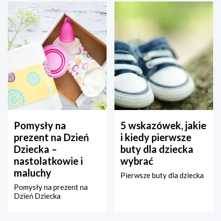
Pomysły na
5 wskazówek, jakie
prezent na Dzień
i kiedy pierwsze
Dziecka –
buty dla dziecka
nastolatkowie i
wybrać
maluchy
Pierwsze buty dla dziecka
Pomysły na prezent na
Dzień Dziecka