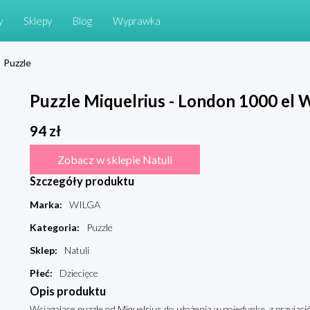
y
Sklepy
Blog
Wyprawka
Puzzle
Puzzle Miquelrius - London 1000 el 
94
zł
Zobacz w sklepie Natuli
Szczegóły produktu
Marka
:
WILGA
Kategoria
:
Puzzle
Sklep
:
Natuli
Płeć
:
Dziecięce
Opis produktu
Wciągające puzzle od Miquelrius do ułożenia w pojedynkę, z przyjació