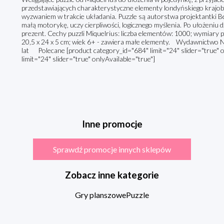
przedstawiających charakterystyczne elementy londyńskiego krajob
wyzwaniem w trakcie układania. Puzzle są autorstwa projektantki B
małą motorykę, uczy cierpliwości, logicznego myślenia. Po ułożeniu 
prezent. Cechy puzzli Miquelrius: liczba elementów: 1000; wymiary
20,5 x 24 x 5 cm; wiek 6+ - zawiera małe elementy. Wydawnictwo Natul
lat Polecane [product category_id="684" limit="24" slider="true" o
limit="24" slider="true" onlyAvailable="true"]
Inne promocje
Sprawdź promocje innych sklepów
Zobacz inne kategorie
Gry planszowe
Puzzle