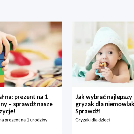
ł na: prezent na 1
Jak wybrać najlepszy
iny – sprawdź nasze
gryzak dla niemowla
zycje!
Sprawdź!
a prezent na 1 urodziny
Gryzaki dla dzieci