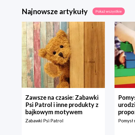
Najnowsze artykuły
Pokaż wszystkie
Zawsze na czasie: Zabawki
Pomys
Psi Patrol i inne produkty z
urodz
bajkowym motywem
propo
Zabawki Psi Patrol
Pomysł n