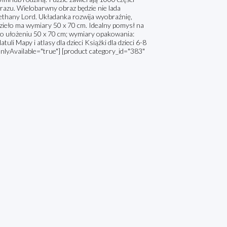
razu. Wielobarwny obraz będzie nie lada
ethany Lord. Układanka rozwija wyobraźnię,
dzieło ma wymiary 50 x 70 cm. Idealny pomysł na
 po ułożeniu 50 x 70 cm; wymiary opakowania:
i Mapy i atlasy dla dzieci Książki dla dzieci 6-8
nlyAvailable="true"] [product category_id="383"