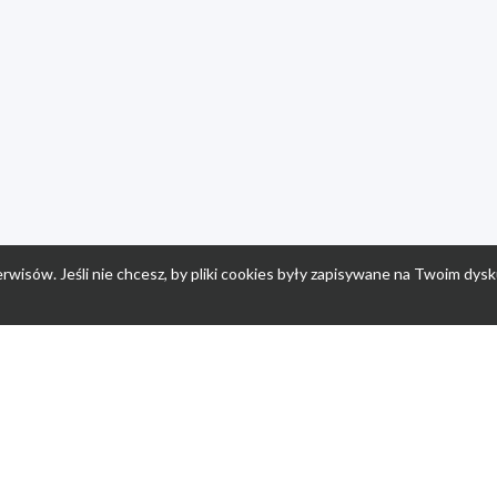
rwisów. Jeśli nie chcesz, by pliki cookies były zapisywane na Twoim dysk
a
Przepisy dla dzieci
Po
Nuumi.pl - moda online
K