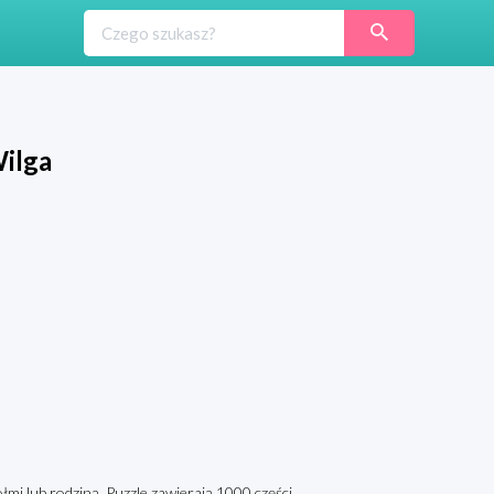
Wilga
łmi lub rodziną. Puzzle zawierają 1000 części