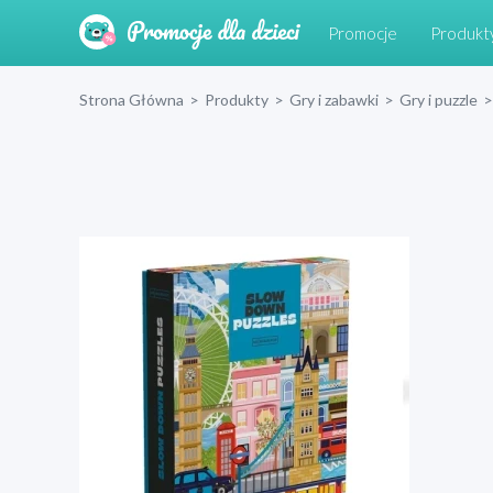
Promocje
Produkt
Strona Główna
>
Produkty
>
Gry i zabawki
>
Gry i puzzle
>