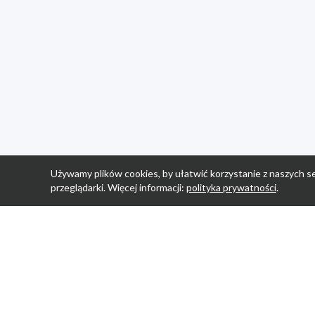
Używamy plików cookies, by ułatwić korzystanie z naszych se
przeglądarki. Więcej informacji:
polityka prywatności
.
Strona Główn
Promocje