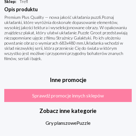
Sklep
:
Trefl
Opis produktu
Premium Plus Quality — nowa jakość układania puzzli.Poznaj
układanki, które wyróżnia doskonałe dopasowanie elementów,
wysokiej jakości tektura i wyselekcjonowane obrazy. W opakowaniu
znajdziesz plakat, który ułatwi układanie.Puzzle Groot przedstawiają
niezapomniane ujęcie z filmu Strażnicy Galaktyki. Po ich ułożeniu
powstanie obraz o wymiarach 683x480 mm.Układanka wchodzi w
skład niezwykłej serii, która przeniesie Cię do świata w którym
wszystko jest możliwe i przypomni przygodny bohaterów znanych
filmów, seriali i bajek.
Inne promocje
Sprawdź promocje innych sklepów
Zobacz inne kategorie
Gry planszowe
Puzzle