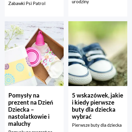
urodziny
Zabawki Psi Patrol
Pomysły na
5 wskazówek, jakie
prezent na Dzień
i kiedy pierwsze
Dziecka –
buty dla dziecka
nastolatkowie i
wybrać
maluchy
Pierwsze buty dla dziecka
Pomysły na prezent na