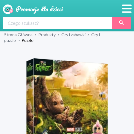
Promocje
Strona Główna
>
Produkty
>
Gry i zabawki
>
Gry i
Produkty
puzzle
>
Puzzle
Sklepy
Blog
Wyprawka