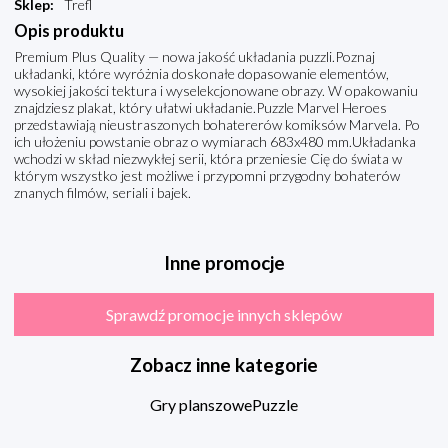
Sklep
:
Trefl
Opis produktu
Premium Plus Quality — nowa jakość układania puzzli.Poznaj
układanki, które wyróżnia doskonałe dopasowanie elementów,
wysokiej jakości tektura i wyselekcjonowane obrazy. W opakowaniu
znajdziesz plakat, który ułatwi układanie.Puzzle Marvel Heroes
przedstawiają nieustraszonych bohatererów komiksów Marvela. Po
ich ułożeniu powstanie obraz o wymiarach 683x480 mm.Układanka
wchodzi w skład niezwykłej serii, która przeniesie Cię do świata w
którym wszystko jest możliwe i przypomni przygodny bohaterów
znanych filmów, seriali i bajek.
Inne promocje
Sprawdź promocje innych sklepów
Zobacz inne kategorie
Gry planszowe
Puzzle