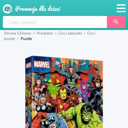
Promocje
Strona Główna
>
Produkty
>
Gry i zabawki
>
Gry i
Produkty
puzzle
>
Puzzle
Sklepy
Blog
Wyprawka