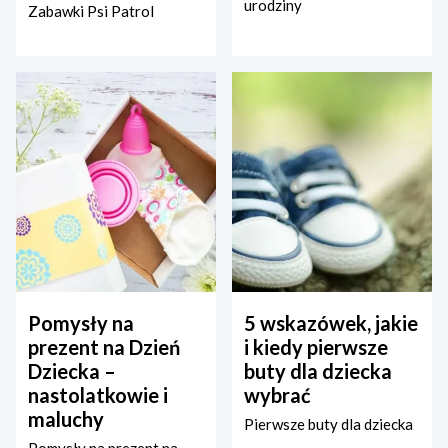
urodziny
Zabawki Psi Patrol
Pomysły na
5 wskazówek, jakie
prezent na Dzień
i kiedy pierwsze
Dziecka –
buty dla dziecka
nastolatkowie i
wybrać
maluchy
Pierwsze buty dla dziecka
Pomysły na prezent na