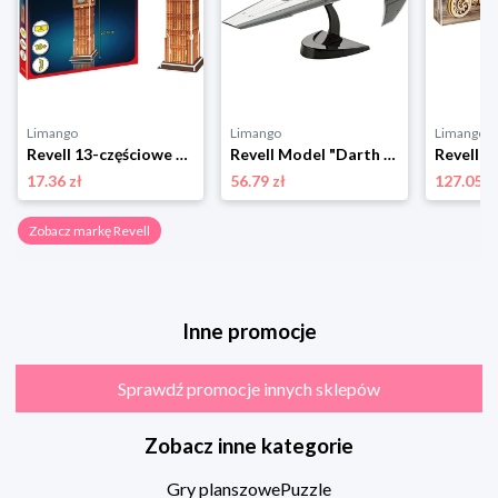
Limango
Limango
Limango
Revell 13-częściowe puzzle 3D "Big Ben" - 10+ rozmiar: onesize
Revell Model "Darth Maul's Sith Infiltrator" do złożenia - 10+ rozmiar: onesize
17.36 zł
56.79 zł
127.05 z
Zobacz markę Revell
Inne promocje
Sprawdź promocje innych sklepów
Zobacz inne kategorie
Gry planszowe
Puzzle