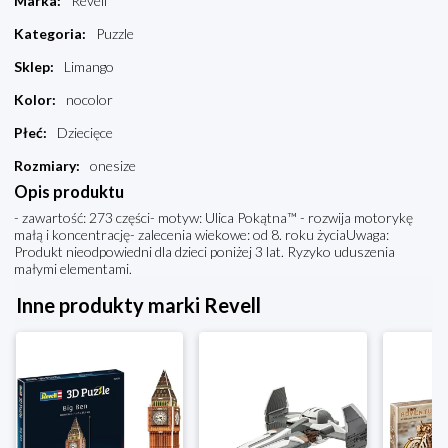
Marka
:
Revell
Kategoria
:
Puzzle
Sklep
:
Limango
Kolor
:
nocolor
Płeć
:
Dziecięce
Rozmiary
:
onesize
Opis produktu
- zawartość: 273 części- motyw: Ulica Pokątna™ - rozwija motorykę
małą i koncentrację- zalecenia wiekowe: od 8. roku życiaUwaga:
Produkt nieodpowiedni dla dzieci poniżej 3 lat. Ryzyko uduszenia
małymi elementami.
Inne produkty marki Revell