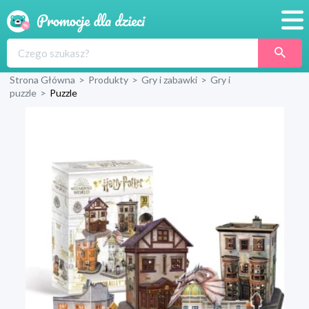
Promocje
Strona Główna
>
Produkty
>
Gry i zabawki
>
Gry i
Produkty
puzzle
>
Puzzle
Sklepy
Blog
Wyprawka