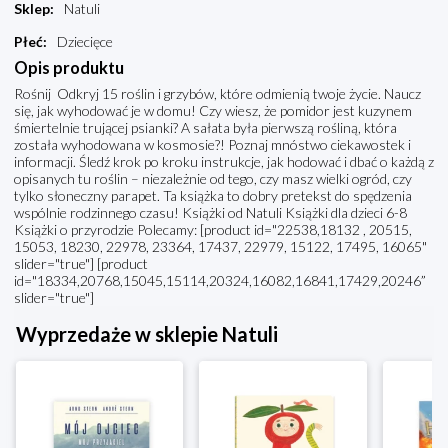
Sklep
:
Natuli
Płeć
:
Dziecięce
Opis produktu
Rośnij Odkryj 15 roślin i grzybów, które odmienią twoje życie. Naucz
się, jak wyhodować je w domu! Czy wiesz, że pomidor jest kuzynem
śmiertelnie trującej psianki? A sałata była pierwszą rośliną, która
została wyhodowana w kosmosie?! Poznaj mnóstwo ciekawostek i
informacji. Śledź krok po kroku instrukcje, jak hodować i dbać o każdą z
opisanych tu roślin – niezależnie od tego, czy masz wielki ogród, czy
tylko słoneczny parapet. Ta książka to dobry pretekst do spędzenia
wspólnie rodzinnego czasu! Książki od Natuli Książki dla dzieci 6-8
Książki o przyrodzie Polecamy: [product id="22538,18132 , 20515,
15053, 18230, 22978, 23364, 17437, 22979, 15122, 17495, 16065"
slider="true"] [product
id="18334,20768,15045,15114,20324,16082,16841,17429,20246”
slider="true"]
Wyprzedaże w sklepie Natuli