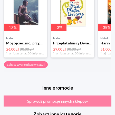
-
13
%
-
3
%
-
35
%
Natuli
Natuli
Natuli
Mój ojciec, mój przyjaciel Element
Przeplatalińscy Dwie siostry
26.00 zł
30.00 zł*
29.00 zł
30.00 zł*
51.00 zł
*najniższa cena z 30 dni przed obniżką
*najniższa cena z 30 dni przed obniżką
Zobacz wyprzedaże w Natuli
Inne promocje
Sprawdź promocje innych sklepów
Zobacz inne kategorie