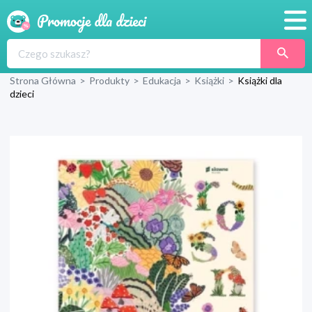
Promocje
Strona Główna
>
Produkty
>
Edukacja
>
Książki
>
Książki dla
Produkty
dzieci
Sklepy
Blog
Wyprawka