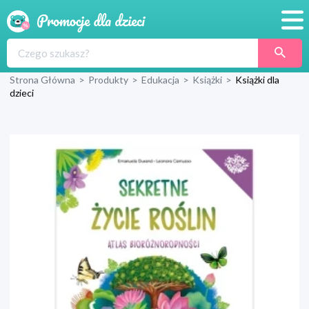
Promocje
Strona Główna
>
Produkty
>
Edukacja
>
Książki
>
Książki dla
Produkty
dzieci
Sklepy
Blog
Wyprawka