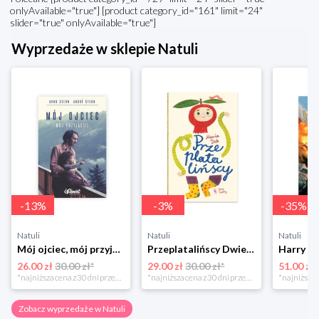
onlyAvailable="true"] [product category_id="161" limit="24"
slider="true" onlyAvailable="true"]
Wyprzedaże w sklepie Natuli
-
13
%
-
3
%
-
35
%
Natuli
Natuli
Natuli
Mój ojciec, mój przyjaciel Element
Przeplatalińscy Dwie siostry
26.00 zł
30.00 zł*
29.00 zł
30.00 zł*
51.00 zł
*najniższa cena z 30 dni przed obniżką
*najniższa cena z 30 dni przed obniżką
Zobacz wyprzedaże w Natuli