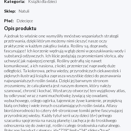
Kategoria
:
Książki dla dzieci
Sklep
:
Natuli
Płeć
:
Dziecięce
Opis produktu
A jednak to właśnie one wymyśliły mnóstwo wspaniałych strategii
przetrwania, dzięki którym możemy nimi cieszyć nasze oczy
praktycznie w każdym zakątku świata. Rośliny są, doprawdy,
fascynujące! Ich korzenie wędrują w głąb ziemi w poszukiwaniu wody i
substancji odżywczych. Ich liście podążają za promieniami słońca, aby
uchwycić jak najwięcej energii. Rośliny potrafią się nawet
komunikować, a ich nasiona, z kolei, przemierzać naprawdę duże
odległości. Ta kolorowa, pełna wiedzy, przyrodniczych ciekawostek i
pięknych ilustracji książka zaprasza wszystkie dzieci do poznawania
najwspanialszych roślin świata. Dzięki jej barwnym stronom
zrozumiemy, że cała planeta jest naszym domem, który należy
szanować, chronić i kochać. Wystarczy otworzyć ten wyjątkowy atlas,
by odkrywać wraz z nami muchołówkę żywiącą się owadami,
wybuchowego, oślego ogórka, tajemnicze żywe kamienie, przepiękną
białą orchideę i wiele innych oszałamiających roślin świata. Atlasy
bioróżnorodności to cztery 64-stronicowe tomiki pełne fascynującej
przyrodniczej wiedzy. Każdy tytuł serii uczy dzieci (6+) pełnego
szacunku spojrzenia na naszą planetę i zachęca je do troskliwego
odnoszenia się do zwierząt, roślin i całego środowiska naturalnego.
Polecane [product category_id="729" limit="24" slider="true"