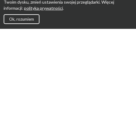
Twoim dysku, zmień ustawienia swojej przeglądarki. Więcej
informacji:
polityka prywatności
.
Ok, rozumiem
Strona Główna
Promocje
Sklepy