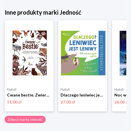
Inne produkty marki Jedność
Natuli
Natuli
Natuli
Cwane bestie. Zwierzęta, które szczypią, kłują, strzelają i wysysają krew Jedność
Dlaczego leniwiec jest leniwy? Odlotowe fakty o zwierzętach. Quiz przyrodniczy Jedność
Noc wigi
51.00 zł
27.00 zł
26.00 zł
Zobacz markę Jedność