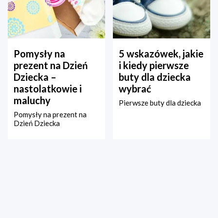
Pomysły na
5 wskazówek, jakie
prezent na Dzień
i kiedy pierwsze
Dziecka –
buty dla dziecka
nastolatkowie i
wybrać
maluchy
Pierwsze buty dla dziecka
Pomysły na prezent na
Dzień Dziecka