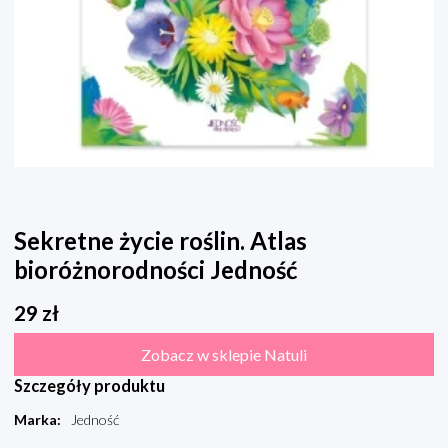
Sekretne życie roślin. Atlas
bioróżnorodności Jedność
29
zł
Zobacz w sklepie Natuli
Szczegóły produktu
Marka
:
Jedność