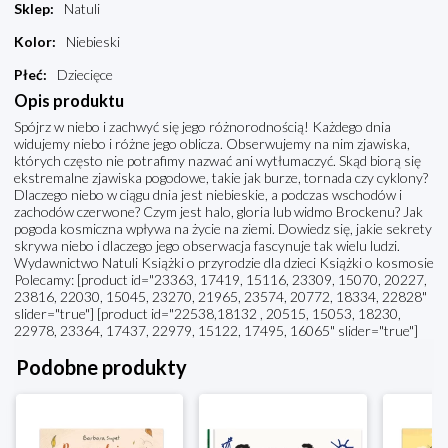
Sklep
:
Natuli
Kolor
:
Niebieski
Płeć
:
Dziecięce
Opis produktu
Spójrz w niebo i zachwyć się jego różnorodnością! Każdego dnia
widujemy niebo i różne jego oblicza. Obserwujemy na nim zjawiska,
których często nie potrafimy nazwać ani wytłumaczyć. Skąd biorą się
ekstremalne zjawiska pogodowe, takie jak burze, tornada czy cyklony?
Dlaczego niebo w ciągu dnia jest niebieskie, a podczas wschodów i
zachodów czerwone? Czym jest halo, gloria lub widmo Brockenu? Jak
pogoda kosmiczna wpływa na życie na ziemi. Dowiedz się, jakie sekrety
skrywa niebo i dlaczego jego obserwacja fascynuje tak wielu ludzi.
Wydawnictwo Natuli Książki o przyrodzie dla dzieci Książki o kosmosie
Polecamy: [product id="23363, 17419, 15116, 23309, 15070, 20227,
23816, 22030, 15045, 23270, 21965, 23574, 20772, 18334, 22828"
slider="true"] [product id="22538,18132 , 20515, 15053, 18230,
22978, 23364, 17437, 22979, 15122, 17495, 16065" slider="true"]
Podobne produkty