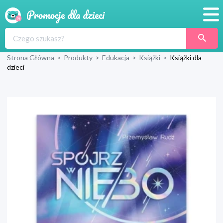
Promocje
Strona Główna
>
Produkty
>
Edukacja
>
Książki
>
Książki dla
Produkty
dzieci
Sklepy
Blog
Wyprawka