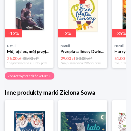
-
13
%
-
3
%
-
35
%
Natuli
Natuli
Natuli
Mój ojciec, mój przyjaciel Element
Przeplatalińscy Dwie siostry
26.00 zł
30.00 zł*
29.00 zł
30.00 zł*
51.00 zł
*najniższa cena z 30 dni przed obniżką
*najniższa cena z 30 dni przed obniżką
Zobacz wyprzedaże w Natuli
Inne produkty marki Zielona Sowa