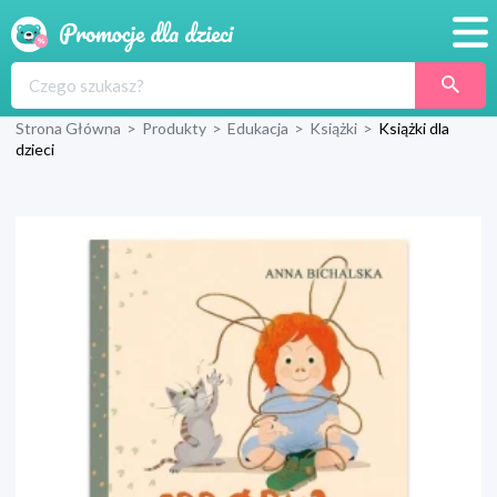
Promocje
Strona Główna
>
Produkty
>
Edukacja
>
Książki
>
Książki dla
Produkty
dzieci
Sklepy
Blog
Wyprawka