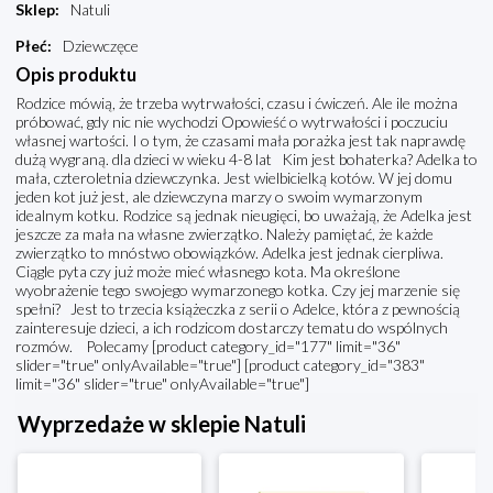
Sklep
:
Natuli
Płeć
:
Dziewczęce
Opis produktu
Rodzice mówią, że trzeba wytrwałości, czasu i ćwiczeń. Ale ile można
próbować, gdy nic nie wychodzi Opowieść o wytrwałości i poczuciu
własnej wartości. I o tym, że czasami mała porażka jest tak naprawdę
dużą wygraną. dla dzieci w wieku 4-8 lat Kim jest bohaterka? Adelka to
mała, czteroletnia dziewczynka. Jest wielbicielką kotów. W jej domu
jeden kot już jest, ale dziewczyna marzy o swoim wymarzonym
idealnym kotku. Rodzice są jednak nieugięci, bo uważają, że Adelka jest
jeszcze za mała na własne zwierzątko. Należy pamiętać, że każde
zwierzątko to mnóstwo obowiązków. Adelka jest jednak cierpliwa.
Ciągle pyta czy już może mieć własnego kota. Ma określone
wyobrażenie tego swojego wymarzonego kotka. Czy jej marzenie się
spełni? Jest to trzecia książeczka z serii o Adelce, która z pewnością
zainteresuje dzieci, a ich rodzicom dostarczy tematu do wspólnych
rozmów. Polecamy [product category_id="177" limit="36"
slider="true" onlyAvailable="true"] [product category_id="383"
limit="36" slider="true" onlyAvailable="true"]
Wyprzedaże w sklepie Natuli