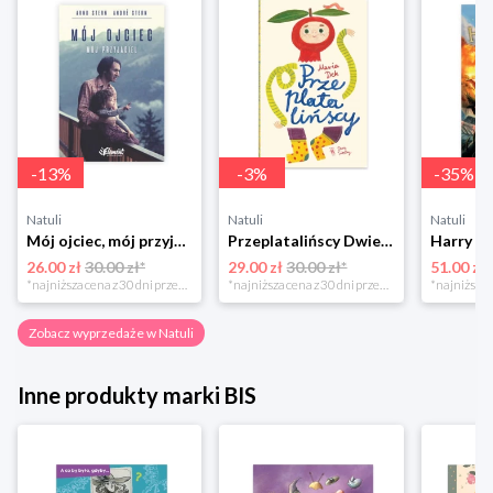
-
13
%
-
3
%
-
35
%
Natuli
Natuli
Natuli
Mój ojciec, mój przyjaciel Element
Przeplatalińscy Dwie siostry
26.00 zł
30.00 zł*
29.00 zł
30.00 zł*
51.00 zł
*najniższa cena z 30 dni przed obniżką
*najniższa cena z 30 dni przed obniżką
Zobacz wyprzedaże w Natuli
Inne produkty marki BIS