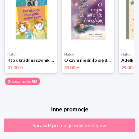
Natuli
Natuli
Natuli
Kto ukradł naszyjnik babci Feli? Bis
O czym nie śniło się dorosłym Bis
37.00 zł
33.00 zł
29.00 zł
Zobacz markę BIS
Inne promocje
Sprawdź promocje innych sklepów