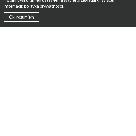
informacji:
polityka prywatności
.
Ok, rozumiem
Strona Główna
Promocje
Sklepy