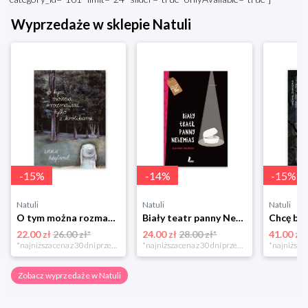
Wyprzedaże w sklepie Natuli
-
15
%
-
14
%
-
15
%
Natuli
Natuli
Natuli
O tym można rozmawiać tylko z królikami Zakamarki
Biały teatr panny Nehemias
22.00 zł
26.00 zł*
24.00 zł
28.00 zł*
41.00 zł
*najniższa cena z 30 dni przed obniżką
*najniższa cena z 30 dni przed obniżką
Zobacz wyprzedaże w Natuli