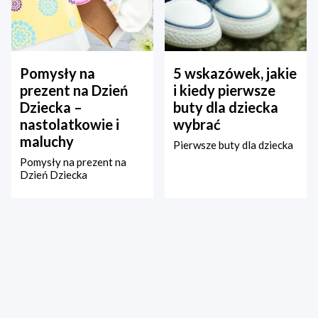
Pomysły na
5 wskazówek, jakie
prezent na Dzień
i kiedy pierwsze
Dziecka –
buty dla dziecka
nastolatkowie i
wybrać
maluchy
Pierwsze buty dla dziecka
Pomysły na prezent na
Dzień Dziecka