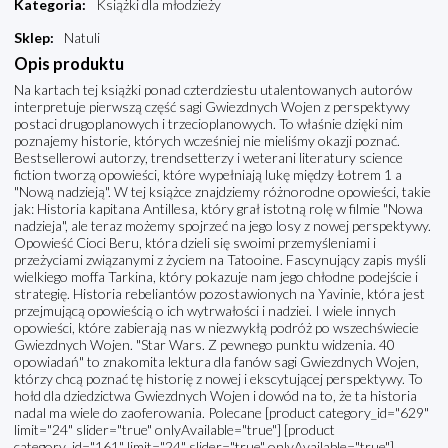
Kategoria
:
Książki dla młodzieży
Sklep
:
Natuli
Opis produktu
Na kartach tej książki ponad czterdziestu utalentowanych autorów
interpretuje pierwszą część sagi Gwiezdnych Wojen z perspektywy
postaci drugoplanowych i trzecioplanowych. To właśnie dzięki nim
poznajemy historie, których wcześniej nie mieliśmy okazji poznać.
Bestsellerowi autorzy, trendsetterzy i weterani literatury science
fiction tworzą opowieści, które wypełniają lukę między Łotrem 1 a
"Nową nadzieją". W tej książce znajdziemy różnorodne opowieści, takie
jak: Historia kapitana Antillesa, który grał istotną rolę w filmie "Nowa
nadzieja", ale teraz możemy spojrzeć na jego losy z nowej perspektywy.
Opowieść Cioci Beru, która dzieli się swoimi przemyśleniami i
przeżyciami związanymi z życiem na Tatooine. Fascynujący zapis myśli
wielkiego moffa Tarkina, który pokazuje nam jego chłodne podejście i
strategię. Historia rebeliantów pozostawionych na Yavinie, która jest
przejmującą opowieścią o ich wytrwałości i nadziei. I wiele innych
opowieści, które zabierają nas w niezwykłą podróż po wszechświecie
Gwiezdnych Wojen. "Star Wars. Z pewnego punktu widzenia. 40
opowiadań" to znakomita lektura dla fanów sagi Gwiezdnych Wojen,
którzy chcą poznać tę historię z nowej i ekscytującej perspektywy. To
hołd dla dziedzictwa Gwiezdnych Wojen i dowód na to, że ta historia
nadal ma wiele do zaoferowania. Polecane [product category_id="629"
limit="24" slider="true" onlyAvailable="true"] [product
category_id="161" limit="24" slider="true" onlyAvailable="true"]