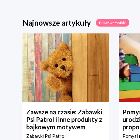
Najnowsze artykuły
Pokaż wszystkie
Zawsze na czasie: Zabawki
Pomys
Psi Patrol i inne produkty z
urodz
bajkowym motywem
propo
Zabawki Psi Patrol
Pomysł n