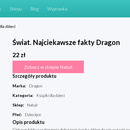
y
Sklepy
Blog
Wyprawka
dla dzieci
Świat. Najciekawsze fakty Dragon
22
zł
Zobacz w sklepie Natuli
Szczegóły produktu
Marka
:
Dragon
Kategoria
:
Książki dla dzieci
Sklep
:
Natuli
Płeć
:
Dziecięce
Opis produktu
Ciekawe fakty i wydarzenia dotyczące świata, które da się wyrazić za