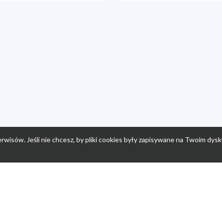
rwisów. Jeśli nie chcesz, by pliki cookies były zapisywane na Twoim dysk
a
Przepisy dla dzieci
Po