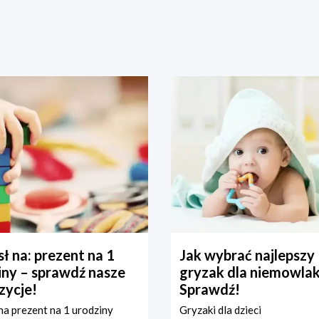
ł na: prezent na 1
Jak wybrać najlepszy
iny – sprawdź nasze
gryzak dla niemowla
zycje!
Sprawdź!
a prezent na 1 urodziny
Gryzaki dla dzieci