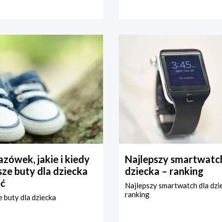
zówek, jakie i kiedy
Najlepszy smartwatch
ze buty dla dziecka
dziecka – ranking
ć
Najlepszy smartwatch dla dzi
ranking
 buty dla dziecka