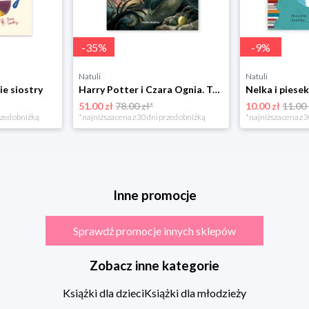
-
35
%
-
9
%
Natuli
Natuli
ie siostry
Harry Potter i Czara Ognia. Tom 4 Media rodzina
51.00 zł
78.00 zł*
10.00 zł
11.00 
rzed obniżką
*najniższa cena z 30 dni przed obniżką
*najniższa cena z 3
Inne promocje
Sprawdź promocje innych sklepów
Zobacz inne kategorie
Książki dla dzieci
Książki dla młodzieży