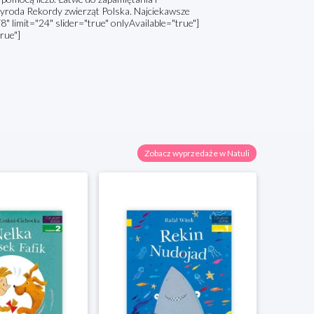
Przyroda Rekordy zwierząt Polska. Najciekawsze
 limit="24" slider="true" onlyAvailable="true"]
rue"]
Zobacz wyprzedaże w Natuli