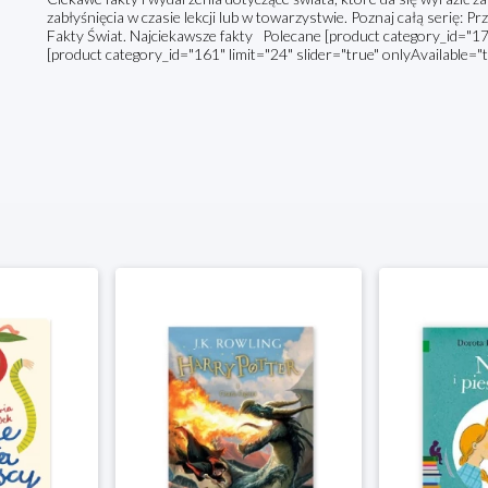
zabłyśnięcia w czasie lekcji lub w towarzystwie. Poznaj całą serię: 
Fakty Świat. Najciekawsze fakty Polecane [product category_id="178"
[product category_id="161" limit="24" slider="true" onlyAvailable="t