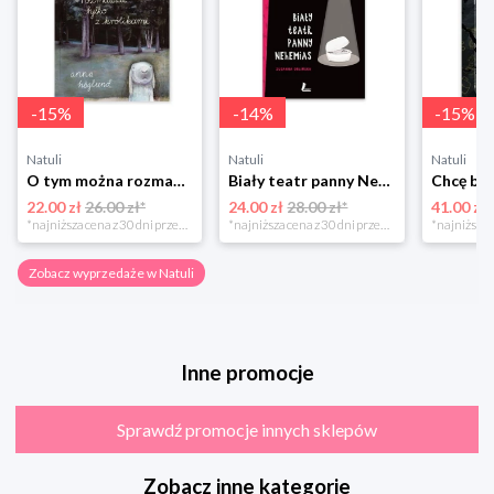
-
15
%
-
14
%
-
15
%
Natuli
Natuli
Natuli
O tym można rozmawiać tylko z królikami Zakamarki
Biały teatr panny Nehemias
22.00 zł
26.00 zł*
24.00 zł
28.00 zł*
41.00 zł
*najniższa cena z 30 dni przed obniżką
*najniższa cena z 30 dni przed obniżką
Zobacz wyprzedaże w Natuli
Inne promocje
Sprawdź promocje innych sklepów
Zobacz inne kategorie