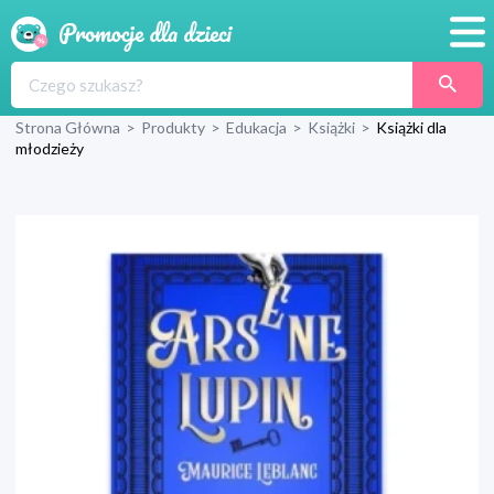
Promocje
Strona Główna
>
Produkty
>
Edukacja
>
Książki
>
Książki dla
Produkty
młodzieży
Sklepy
Blog
Wyprawka