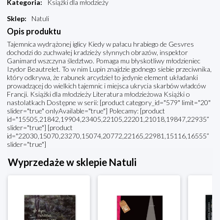
Kategoria
:
Książki dla młodzieży
Sklep
:
Natuli
Opis produktu
Tajemnica wydrążonej iglicy Kiedy w pałacu hrabiego de Gesvres
dochodzi do zuchwałej kradzieży słynnych obrazów, inspektor
Ganimard wszczyna śledztwo. Pomaga mu błyskotliwy młodzieniec
Izydor Beautrelet. To w nim Lupin znajdzie godnego siebie przeciwnika,
który odkrywa, że rabunek arcydzieł to jedynie element układanki
prowadzącej do wielkich tajemnic i miejsca ukrycia skarbów władców
Francji. Książki dla młodzieży Literatura młodzieżowa Książki o
nastolatkach Dostępne w serii: [product category_id="579" limit="20"
slider="true" onlyAvailable="true"] Polecamy: [product
id="15505,21842,19904,23405,22105,22201,21018,19847,22935”
slider="true"] [product
id="22030,15070,23270,15074,20772,22165,22981,15116,16555”
slider="true"]
Wyprzedaże w sklepie Natuli