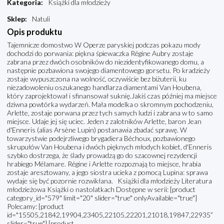
Kategoria
:
Książki dla młodzieży
Sklep
:
Natuli
Opis produktu
Tajemnicze domostwo W Operze paryskiej podczas pokazu mody
dochodzi do porwania: piękna śpiewaczka Régine Aubry zostaje
zabrana przez dwóch osobników do niezidentyfikowanego domu, a
następnie pozbawiona swojego diamentowego gorsetu. Po kradzieży
zostaje wypuszczona na wolność, oczywiście bez biżuterii, ku
niezadowoleniu oszukanego handlarza diamentami Van Houbena,
który zaprojektował i sfinansował suknię.Jakiś czas później ma miejsce
dziwna powtórka wydarzeń. Mała modelka o skromnym pochodzeniu,
Arlette, zostaje porwana przez tych samych ludzi i zabrana w to samo
miejsce. Udaje jej się uciec. Jeden z zalotników Arlette, baron Jean
d'Enneris (alias Arsène Lupin) postanawia zbadać sprawę. W
towarzystwie podejrzliwego brygadiera Béchoux, pozbawionego
skrupułów Van Houbena i dwóch pięknych młodych kobiet, d'Enneris
szybko dostrzega, że ślady prowadzą go do szacownej rezydencji
hrabiego Mélamare. Régine i Arlette rozpoznają to miejsce, hrabia
zostaje aresztowany, a jego siostra ucieka z pomocą Lupina: sprawa
wydaje się być pozornie rozwikłana. Książki dla młodzieży Literatura
młodzieżowa Książki o nastolatkach Dostępne w serii: [product
category_id="579" limit="20" slider="true" onlyAvailable="true"]
Polecamy: [product
id="15505,21842,19904,23405,22105,22201,21018,19847,22935”
slider="true"] [product