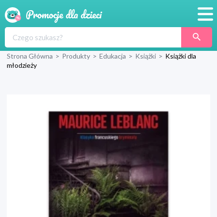
Promocje
Strona Główna
>
Produkty
>
Edukacja
>
Książki
>
Książki dla
Produkty
młodzieży
Sklepy
Blog
Wyprawka