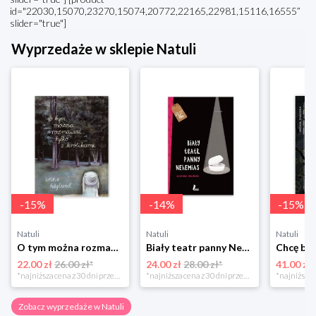
id="22030,15070,23270,15074,20772,22165,22981,15116,16555”
slider="true"]
Wyprzedaże w sklepie Natuli
-
15
%
-
14
%
-
15
%
Natuli
Natuli
Natuli
O tym można rozmawiać tylko z królikami Zakamarki
Biały teatr panny Nehemias
22.00 zł
26.00 zł*
24.00 zł
28.00 zł*
41.00 zł
*najniższa cena z 30 dni przed obniżką
*najniższa cena z 30 dni przed obniżką
Zobacz wyprzedaże w Natuli