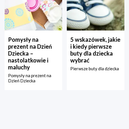
Pomysły na
5 wskazówek, jakie
prezent na Dzień
i kiedy pierwsze
Dziecka –
buty dla dziecka
nastolatkowie i
wybrać
maluchy
Pierwsze buty dla dziecka
Pomysły na prezent na
Dzień Dziecka