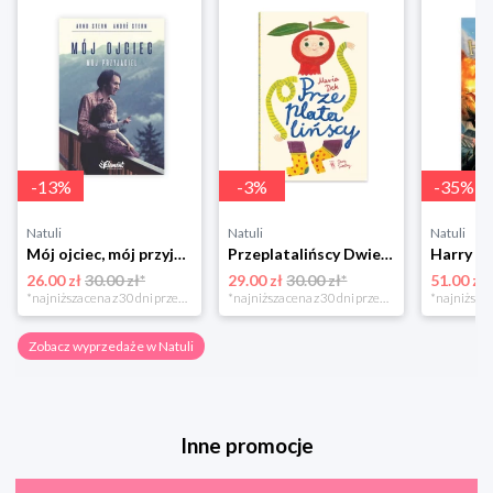
-
13
%
-
3
%
-
35
%
Natuli
Natuli
Natuli
Mój ojciec, mój przyjaciel Element
Przeplatalińscy Dwie siostry
26.00 zł
30.00 zł*
29.00 zł
30.00 zł*
51.00 zł
*najniższa cena z 30 dni przed obniżką
*najniższa cena z 30 dni przed obniżką
Zobacz wyprzedaże w Natuli
Inne promocje