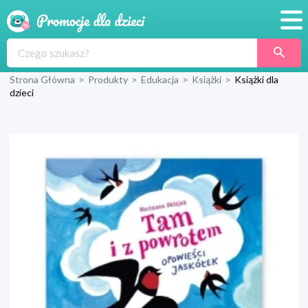
Promocje
Strona Główna
>
Produkty
>
Edukacja
>
Książki
>
Książki dla
Produkty
dzieci
Sklepy
Blog
Wyprawka