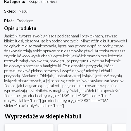
Kategoria
:
Książki dla dzieci
Sklep
:
Natuli
Płeć
:
Dziecięce
Opis produktu
Jaskółki tworzą swoje gniazda pod dachami i przy oknach, zawsze
blisko ludzi, obserwując ich codzienne życie. Mimo różnic kulturowych i
odległych miejsc zamieszkania, łączą nas pewne wspólne cechy, czego
doskonale zdają sobie sprawę te niesamowite ptaki. Autorka zaprasza
czytelników do wysłuchania opowieści jaskółek oraz do odwiedzenia
różnych zakątków świata, rozwiązując przy tym ukryte na bajecznie
kolorowych stronach łamigłówki. To niezwykła przygoda, która
pozwoli odkryć piękno przyrody i wspólną więź między ludźmi i
przyrodą. Marianna Oklejak, ilustratorka tej książki, jest twórczynią
książek obrazkowych, a jej prace są cenione i wystawiane zarówno w
Polsce, jak i za granicą. Jej talent i pasja do ilustrowania wspaniale
wprowadzają czytelników w magiczny świat jaskółek i ich opowieści.
Polecane [product category_id="136" limit="36" slider="true"
onlyAvailable="true"] [product category_id="383" limit="36"
slider="true" onlyAvailable="true"]
Wyprzedaże w sklepie Natuli