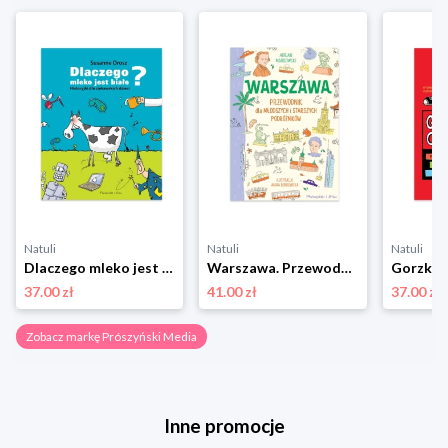
Natuli
Natuli
Natuli
Dlaczego mleko jest białe? Historyjki dla ciekawskich dzieci Prószyński media
Warszawa. Przewodnik dla młodszych i starszych podróżników Prószyński media
37.00 zł
41.00 zł
37.00 zł
Zobacz markę Prószyński Media
Inne promocje