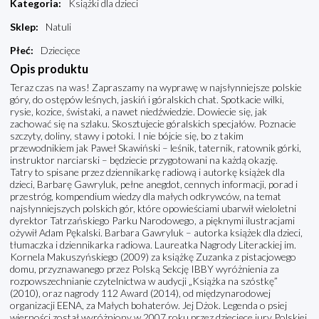
Kategoria
:
Książki dla dzieci
Sklep
:
Natuli
Płeć
:
Dziecięce
Opis produktu
Teraz czas na was! Zapraszamy na wyprawę w najsłynniejsze polskie
góry, do ostępów leśnych, jaskiń i góralskich chat. Spotkacie wilki,
rysie, kozice, świstaki, a nawet niedźwiedzie. Dowiecie się, jak
zachować się na szlaku. Skosztujecie góralskich specjałów. Poznacie
szczyty, doliny, stawy i potoki. I nie bójcie się, bo z takim
przewodnikiem jak Paweł Skawiński – leśnik, taternik, ratownik górki,
instruktor narciarski – będziecie przygotowani na każdą okazję.
Tatry to spisane przez dziennikarkę radiową i autorkę książek dla
dzieci, Barbarę Gawryluk, pełne anegdot, cennych informacji, porad i
przestróg, kompendium wiedzy dla małych odkrywców, na temat
najsłynniejszych polskich gór, które opowieściami ubarwił wieloletni
dyrektor Tatrzańskiego Parku Narodowego, a pięknymi ilustracjami
ożywił Adam Pękalski. Barbara Gawryluk – autorka książek dla dzieci,
tłumaczka i dziennikarka radiowa. Laureatka Nagrody Literackiej im.
Kornela Makuszyńskiego (2009) za książkę Zuzanka z pistacjowego
domu, przyznawanego przez Polską Sekcję IBBY wyróżnienia za
rozpowszechnianie czytelnictwa w audycji „Książka na szóstkę”
(2010), oraz nagrody 112 Award (2014), od międzynarodowej
organizacji EENA, za Małych bohaterów. Jej Dżok. Legenda o psiej
wierności został wyróżniony w 2007 roku przez dziecięce jury Polskiej