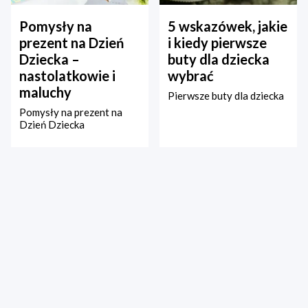
Pomysły na
5 wskazówek, jakie
prezent na Dzień
i kiedy pierwsze
Dziecka –
buty dla dziecka
nastolatkowie i
wybrać
maluchy
Pierwsze buty dla dziecka
Pomysły na prezent na
Dzień Dziecka