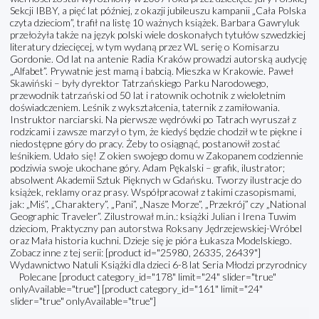
Sekcji IBBY, a pięć lat później, z okazji jubileuszu kampanii „Cała Polska
czyta dzieciom”, trafił na listę 10 ważnych książek. Barbara Gawryluk
przełożyła także na język polski wiele doskonałych tytułów szwedzkiej
literatury dziecięcej, w tym wydaną przez WL serię o Komisarzu
Gordonie. Od lat na antenie Radia Kraków prowadzi autorską audycję
„Alfabet”. Prywatnie jest mamą i babcią. Mieszka w Krakowie. Paweł
Skawiński – były dyrektor Tatrzańskiego Parku Narodowego,
przewodnik tatrzański od 50 lat i ratownik ochotnik z wieloletnim
doświadczeniem. Leśnik z wykształcenia, taternik z zamiłowania.
Instruktor narciarski. Na pierwsze wędrówki po Tatrach wyruszał z
rodzicami i zawsze marzył o tym, że kiedyś będzie chodził w te piękne i
niedostępne góry do pracy. Żeby to osiągnąć, postanowił zostać
leśnikiem. Udało się! Z okien swojego domu w Zakopanem codziennie
podziwia swoje ukochane góry. Adam Pękalski – grafik, ilustrator;
absolwent Akademii Sztuk Pięknych w Gdańsku. Tworzy ilustracje do
książek, reklamy oraz prasy. Współpracował z takimi czasopismami,
jak: „Miś”, „Charaktery”, „Pani”, „Nasze Morze”, „Przekrój” czy „National
Geographic Traveler”. Zilustrował m.in.: książki Julian i Irena Tuwim
dzieciom, Praktyczny pan autorstwa Roksany Jędrzejewskiej-Wróbel
oraz Mała historia kuchni. Dzieje się je pióra Łukasza Modelskiego.
Zobacz inne z tej serii: [product id="25980, 26335, 26439"]
Wydawnictwo Natuli Książki dla dzieci 6-8 lat Seria Młodzi przyrodnicy
Polecane [product category_id="178" limit="24" slider="true"
onlyAvailable="true"] [product category_id="161" limit="24"
slider="true" onlyAvailable="true"]