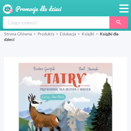
Promocje
Strona Główna
>
Produkty
>
Edukacja
>
Książki
>
Książki dla
Produkty
dzieci
Sklepy
Blog
Wyprawka