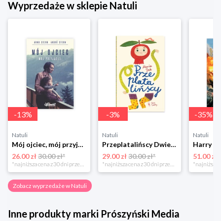
Wyprzedaże w sklepie Natuli
-
13
%
-
3
%
-
35
%
Natuli
Natuli
Natuli
Mój ojciec, mój przyjaciel Element
Przeplatalińscy Dwie siostry
26.00 zł
30.00 zł*
29.00 zł
30.00 zł*
51.00 zł
*najniższa cena z 30 dni przed obniżką
*najniższa cena z 30 dni przed obniżką
Zobacz wyprzedaże w Natuli
Inne produkty marki Prószyński Media