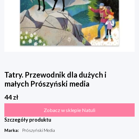
Tatry. Przewodnik dla dużych i
małych Prószyński media
44
zł
Zobacz w sklepie Natuli
Szczegóły produktu
Marka
:
Prószyński Media