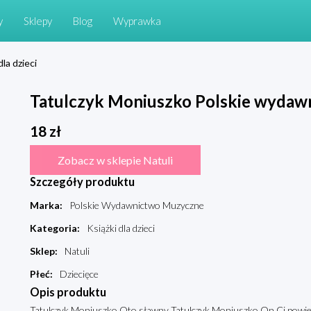
y
Sklepy
Blog
Wyprawka
dla dzieci
Tatulczyk Moniuszko Polskie wyda
18
zł
Zobacz w sklepie Natuli
Szczegóły produktu
Marka
:
Polskie Wydawnictwo Muzyczne
Kategoria
:
Książki dla dzieci
Sklep
:
Natuli
Płeć
:
Dziecięce
Opis produktu
Tatulczyk Moniuszko Oto sławny Tatulczyk Moniuszko.On Ci powie sw