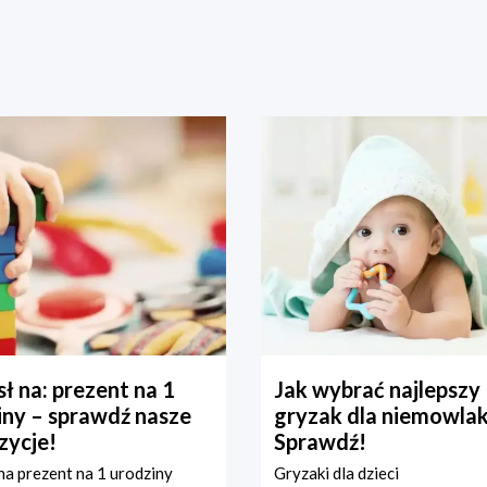
ł na: prezent na 1
Jak wybrać najlepszy
iny – sprawdź nasze
gryzak dla niemowla
zycje!
Sprawdź!
a prezent na 1 urodziny
Gryzaki dla dzieci