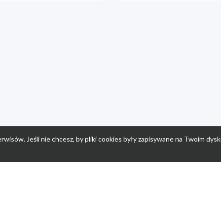
rwisów. Jeśli nie chcesz, by pliki cookies były zapisywane na Twoim dysk
a
Przepisy dla dzieci
Po