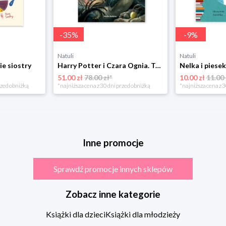
-
35
%
-
9
%
Natuli
Natuli
ie siostry
Harry Potter i Czara Ognia. Tom 4 Media rodzina
51.00 zł
78.00 zł*
10.00 zł
11.00 
rzed obniżką
*najniższa cena z 30 dni przed obniżką
*najniższa cena z 3
Inne promocje
Sprawdź promocje innych sklepów
Zobacz inne kategorie
Książki dla dzieci
Książki dla młodzieży