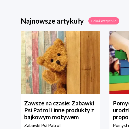
Najnowsze artykuły
Pokaż wszystkie
Zawsze na czasie: Zabawki
Pomys
Psi Patrol i inne produkty z
urodz
bajkowym motywem
propo
Zabawki Psi Patrol
Pomysł n