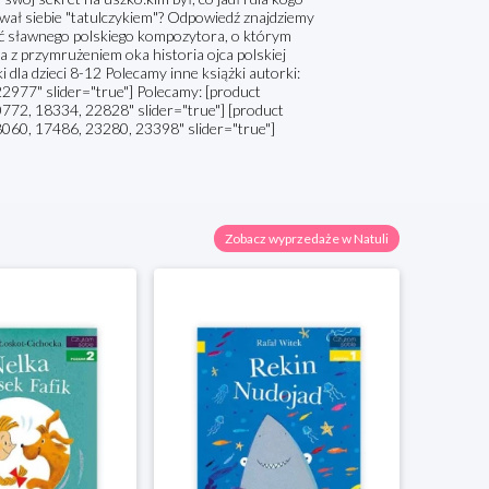
ał siebie "tatulczykiem"? Odpowiedź znajdziemy
stać sławnego polskiego kompozytora, o którym
 z przymrużeniem oka historia ojca polskiej
i dla dzieci 8-12 Polecamy inne książki autorki:
977" slider="true"] Polecamy: [product
72, 18334, 22828" slider="true"] [product
060, 17486, 23280, 23398" slider="true"]
Zobacz wyprzedaże w Natuli