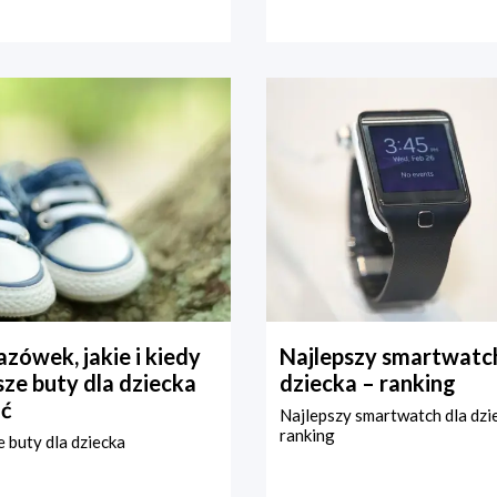
zówek, jakie i kiedy
Najlepszy smartwatch
ze buty dla dziecka
dziecka – ranking
ć
Najlepszy smartwatch dla dzi
ranking
 buty dla dziecka