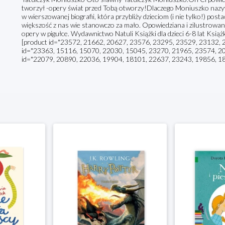
tworzył -opery świat przed Tobą otworzy!Dlaczego Moniuszko nazyw
w wierszowanej biografii, która przybliży dzieciom (i nie tylko!) po
większość z nas wie stanowczo za mało. Opowiedziana i zilustrowana
opery w pigułce. Wydawnictwo Natuli Książki dla dzieci 6-8 lat Książk
[product id="23572, 21662, 20627, 23576, 23295, 23529, 23132, 22
id="23363, 15116, 15070, 22030, 15045, 23270, 21965, 23574, 207
id="22079, 20890, 22036, 19904, 18101, 22637, 23243, 19856, 18