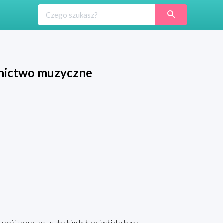
wnictwo muzyczne
ój sekret na uszko:kim był, co jadł i dla kogo