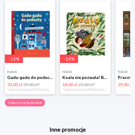
-
15
%
-
14
%
Natuli
Natuli
Natuli
Gadu-gadu do poduchy Bajka
Koala nie pozwala! Bajka
33.00 zł
39.00 zł*
18.00 zł
21.00 zł*
29.00 zł
*najniższa cena z 30 dni przed obniżką
*najniższa cena z 30 dni przed obniżką
Zobacz markę BAJKA
Inne promocje