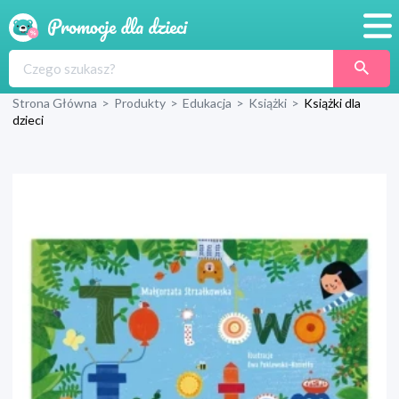
Promocje
Strona Główna
>
Produkty
>
Edukacja
>
Książki
>
Książki dla
Produkty
dzieci
Sklepy
Blog
Wyprawka