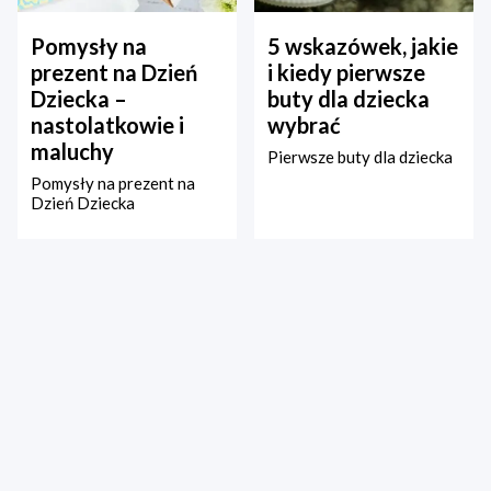
Pomysły na
5 wskazówek, jakie
prezent na Dzień
i kiedy pierwsze
Dziecka –
buty dla dziecka
nastolatkowie i
wybrać
maluchy
Pierwsze buty dla dziecka
Pomysły na prezent na
Dzień Dziecka