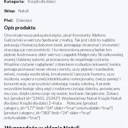
Kategoria
:
Książki dla dzieci
Sklep
:
Natuli
Płeć
:
Dziecięce
Opis produktu
Ona mi pierwsza pokazała księżyc, pisał Konstanty Ildefons
Gałczyński w wierszu Spotkanie z matką. Tak jest i dziś to najbliżsi
pokazują i tłumaczą dzieciom świat, pomagając im poznać i zrozumieć
otaczającą je rzeczywistość. I tu nieocenioną pomocą będzie ten
pięknie ilustrowany zbiór wierszy i zagadek Małgorzaty Strzałkowskiej,
znanej i lubianej autorki, przeznaczony do wspólnego czytania.
Wspólne czytanie i oglądanie! z dzieckiem rozbudza ciekawość świata,
pomaga poznawać nowe słowa i zwroty, uczy pięknie i swobodnie
mówić, rozwija wyobraźnię, kreatywność i poczucie humoru, uczy
myślenia, wspiera rozwój intelektualny i emocjonalny, ćwiczy pamięć i
koncentrację, w przyszłości ułatwiając naukę szkolną. A przede
wszystkim buduje silną więź z rodzicem czytając dziecku, poświęcamy
mu czas, dzięki czemu czuje się ważne, kochane i bezpieczne. Zobacz
też: [product id="23455, 25343"] Wydawnictwo Natuli Książki Natuli
dla dzieci Książki dla dzieci 2-4 lata Polecane [product
category_id="177" limit="24" slider="true" onlyAvailable="true"]
[product category_id="383" limit="24" slider="true"
onlyAvailable="true"]