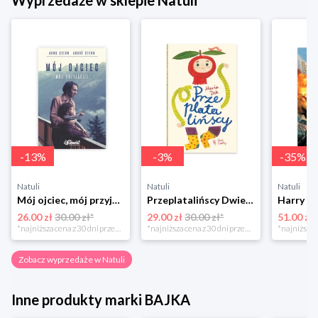
Wyprzedaże w sklepie Natuli
-
13
%
-
3
%
-
35
%
Natuli
Natuli
Natuli
Mój ojciec, mój przyjaciel Element
Przeplatalińscy Dwie siostry
26.00 zł
30.00 zł*
29.00 zł
30.00 zł*
51.00 zł
*najniższa cena z 30 dni przed obniżką
*najniższa cena z 30 dni przed obniżką
Zobacz wyprzedaże w Natuli
Inne produkty marki BAJKA