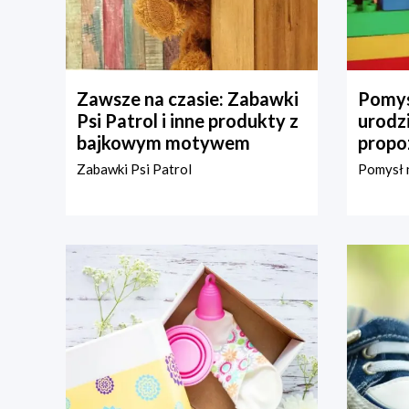
Zawsze na czasie: Zabawki
Pomys
Psi Patrol i inne produkty z
urodz
bajkowym motywem
propo
Zabawki Psi Patrol
Pomysł n