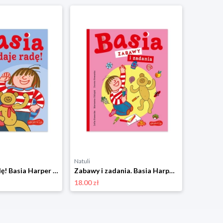
Natuli
Basia daje radę! Basia Harper kids
Zabawy i zadania. Basia Harper kids
18.00 zł