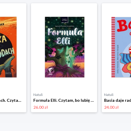
Natuli
Natuli
Draka na Antypodach. Czytam, bo lubię Harper kids
Formuła Elli. Czytam, bo lubię Harper kids
26.00 zł
24.00 zł