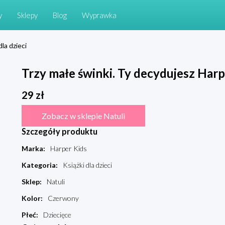
y
Sklepy
Blog
Wyprawka
dla dzieci
Trzy małe świnki. Ty decydujesz Harp
29
zł
Zobacz w sklepie Natuli
Szczegóły produktu
Marka
:
Harper Kids
Kategoria
:
Książki dla dzieci
Sklep
:
Natuli
Kolor
:
Czerwony
Płeć
:
Dziecięce