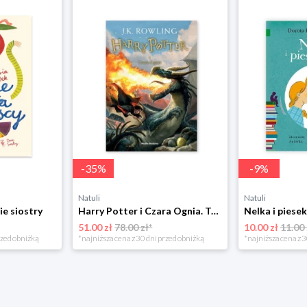
-
35
%
-
9
%
Natuli
Natuli
ie siostry
Harry Potter i Czara Ognia. Tom 4 Media rodzina
51.00 zł
78.00 zł*
10.00 zł
11.00 
rzed obniżką
*najniższa cena z 30 dni przed obniżką
*najniższa cena z 3