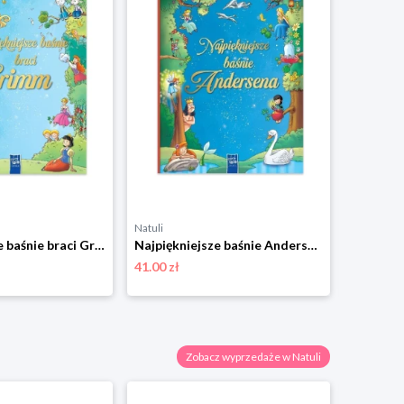
Natuli
Trefl
Najpiękniejsze baśnie braci Grimm Yoyo books
Najpiękniejsze baśnie Andersena Yoyo books
41.00 zł
32.99 zł
Zobacz wyprzedaże w Natuli