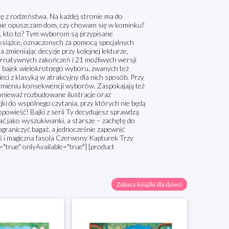
nkę z rodzeństwa. Na każdej stronie ma do
cznie opuszczam dom, czy chowam się w kominku?
o, kto to? Tym wyborom są przypisane
 książce, oznaczonych za pomocą specjalnych
 zmieniając decyzje przy kolejnej lekturze,
ternatywnych zakończeń i 21 możliwych wersji
a bajek wielokrotnego wyboru, zwanych też
i z klasyką w atrakcyjny dla nich sposób. Przy
zumieniu konsekwencji wyborów. Zaspokajają też
ponieważ rozbudowane ilustracje oraz
jki do wspólnego czytania, przy których nie będą
opowieść! Bajki z serii Ty decydujesz sprawdzą
ać jako wyszukiwanki, a starsze – zachętę do
ograniczyć bagaż, a jednocześnie zapewnić
Jaś i magiczna fasola Czerwony Kapturek Trzy
"true" onlyAvailable="true"] [product
Zobacz książki dla dzieci