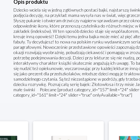
Opis produktu
Dziecko wciela się w jedną z głównych postaci bajki, najstarszą świ
podjęcia decyzję, na przykład: mama wysyła nas w świat, więc grze
Słyszę pukanie i otwieram drzwi czy najpierw sprawdzam przez okn
odpowiednie ikony, które przenoszą czytelnika do różnych miejsc w
zakładek (indeksów). W ten sposób dziecko staje się współautorem, a
kreuje inną opowieść! Dzięki temu jedna bajka może mieć aż pięć al
fabuły. Ty decydujesz! to nowa na polskim rynku wydawniczym seri
paragrafowymi. Nowocześnie przedstawione opowieści zapoznają dziec
okazji rozwijają wyobraźnię, pobudzają ciekawość i pomagają w zro
potrzebę podejmowania decyzji. Dzieci przy lekturze się nie nudzą, 
interaktywny charakter książki skutecznie angażują ich uwagę. To ba
się nudzić też opiekunowie, wyczarowując przy każdej lekturze inną 
się jako prezent dla przedszkolaków, młodsze dzieci mogą je traktow
samodzielnego czytania. Są też niezastąpione w podróży, gdy trzeba 
dziecku rozrywkę. Poznaj całą serię bajek: Złotowłosa i trzy misie 
małe świnki Polecane [product category_id="157" limit="24" slider=
category_id="161" limit="24" slider="true" onlyAvailable="true"]