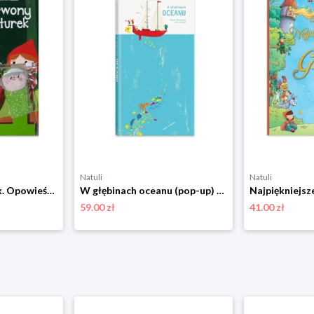
Natuli
Natuli
Czerwony kapturek. Opowieści do poduszki z pacynkami na paluszki Yoyo books
W głębinach oceanu (pop-up) Dwie siostry
59.00 zł
41.00 zł