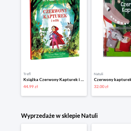
Trefl
Natuli
W tej bajce nie ma smoka Dwukropek
Książka Czerwony Kapturek i wilk
44.99 zł
32.00 zł
Wyprzedaże w sklepie Natuli