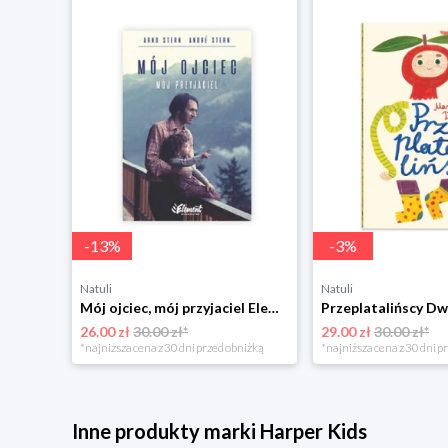
-
13
%
-
3
%
Natuli
Natuli
Trening intelektu dla dzieci Sensus
Mój ojciec, mój przyjaciel Element
Przeplatalińscy Dw
26.00 zł
30.00 zł*
29.00 zł
30.00 zł*
niżką
*najniższa cena z 30 dni przed obniżką
*najniższa cena z 30 dni p
Inne produkty marki Harper Kids