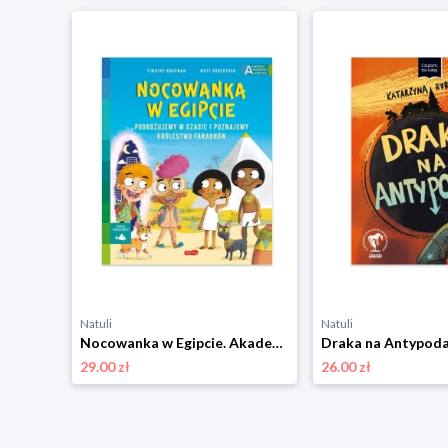
Natuli
Natuli
Basia i urodziny w muzeum. Basia Harper kids
Nocowanka w Egipcie. Akademia mądrego dziecka. Chcę wiedzieć Harper kids
29.00 zł
26.00 zł