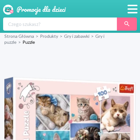
Promocje
Strona Główna
>
Produkty
>
Gry i zabawki
>
Gry i
Produkty
puzzle
>
Puzzle
Sklepy
Blog
Wyprawka