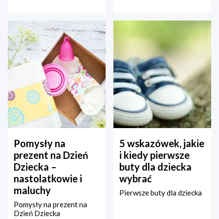
Pomysły na
5 wskazówek, jakie
prezent na Dzień
i kiedy pierwsze
Dziecka –
buty dla dziecka
nastolatkowie i
wybrać
maluchy
Pierwsze buty dla dziecka
Pomysły na prezent na
Dzień Dziecka