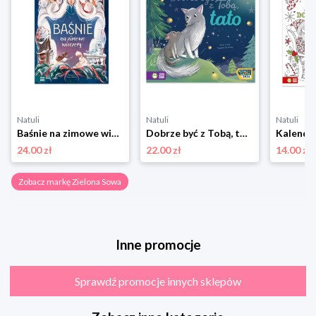
Natuli
Natuli
Natuli
Baśnie na zimowe wieczory Zielona sowa
Dobrze być z Tobą, tato Zielona sowa
24.00 zł
22.00 zł
14.00 zł
Zobacz markę Zielona Sowa
Inne promocje
Sprawdź promocje innych sklepów