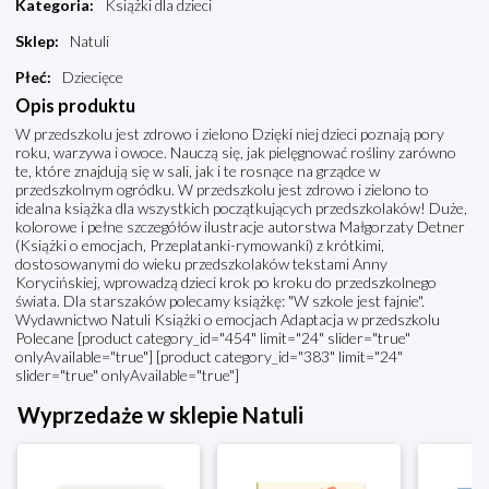
Kategoria
:
Książki dla dzieci
Sklep
:
Natuli
Płeć
:
Dziecięce
Opis produktu
W przedszkolu jest zdrowo i zielono Dzięki niej dzieci poznają pory
roku, warzywa i owoce. Nauczą się, jak pielęgnować rośliny zarówno
te, które znajdują się w sali, jak i te rosnące na grządce w
przedszkolnym ogródku. W przedszkolu jest zdrowo i zielono to
idealna książka dla wszystkich początkujących przedszkolaków! Duże,
kolorowe i pełne szczegółów ilustracje autorstwa Małgorzaty Detner
(Książki o emocjach, Przeplatanki-rymowanki) z krótkimi,
dostosowanymi do wieku przedszkolaków tekstami Anny
Korycińskiej, wprowadzą dzieci krok po kroku do przedszkolnego
świata. Dla starszaków polecamy książkę: "W szkole jest fajnie".
Wydawnictwo Natuli Książki o emocjach Adaptacja w przedszkolu
Polecane [product category_id="454" limit="24" slider="true"
onlyAvailable="true"] [product category_id="383" limit="24"
slider="true" onlyAvailable="true"]
Wyprzedaże w sklepie Natuli