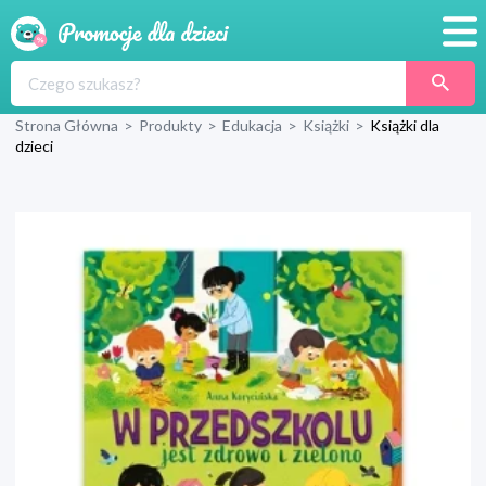
Promocje
Strona Główna
>
Produkty
>
Edukacja
>
Książki
>
Książki dla
Produkty
dzieci
Sklepy
Blog
Wyprawka