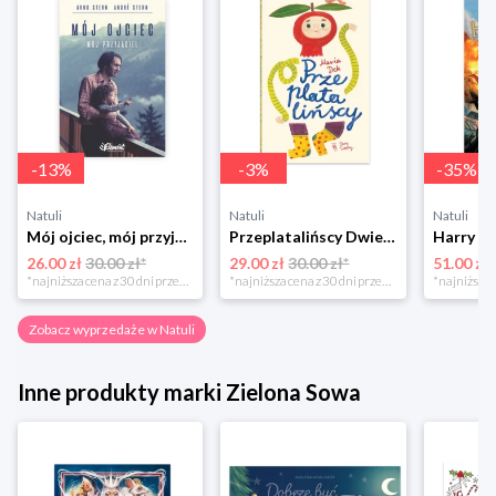
-
13
%
-
3
%
-
35
%
Natuli
Natuli
Natuli
Mój ojciec, mój przyjaciel Element
Przeplatalińscy Dwie siostry
26.00 zł
30.00 zł*
29.00 zł
30.00 zł*
51.00 zł
*najniższa cena z 30 dni przed obniżką
*najniższa cena z 30 dni przed obniżką
Zobacz wyprzedaże w Natuli
Inne produkty marki Zielona Sowa