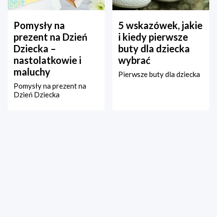
Pomysły na
5 wskazówek, jakie
prezent na Dzień
i kiedy pierwsze
Dziecka –
buty dla dziecka
nastolatkowie i
wybrać
maluchy
Pierwsze buty dla dziecka
Pomysły na prezent na
Dzień Dziecka