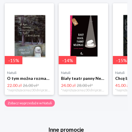
-
15
%
-
14
%
-
15
%
Natuli
Natuli
Natuli
O tym można rozmawiać tylko z królikami Zakamarki
Biały teatr panny Nehemias
22.00 zł
26.00 zł*
24.00 zł
28.00 zł*
41.00 zł
*najniższa cena z 30 dni przed obniżką
*najniższa cena z 30 dni przed obniżką
Zobacz wyprzedaże w Natuli
Inne promocje