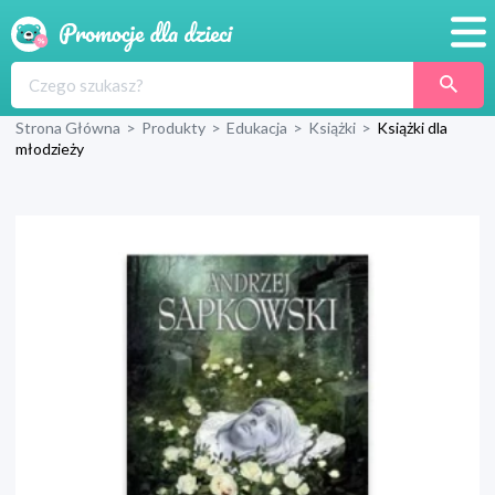
Promocje
Strona Główna
>
Produkty
>
Edukacja
>
Książki
>
Książki dla
Produkty
młodzieży
Sklepy
Blog
Wyprawka