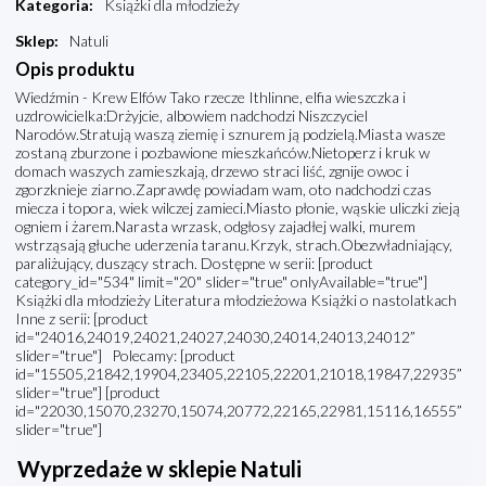
Kategoria
:
Książki dla młodzieży
Sklep
:
Natuli
Opis produktu
Wiedźmin - Krew Elfów Tako rzecze Ithlinne, elfia wieszczka i
uzdrowicielka:Drżyjcie, albowiem nadchodzi Niszczyciel
Narodów.Stratują waszą ziemię i sznurem ją podzielą.Miasta wasze
zostaną zburzone i pozbawione mieszkańców.Nietoperz i kruk w
domach waszych zamieszkają, drzewo straci liść, zgnije owoc i
zgorzknieje ziarno.Zaprawdę powiadam wam, oto nadchodzi czas
miecza i topora, wiek wilczej zamieci.Miasto płonie, wąskie uliczki zieją
ogniem i żarem.Narasta wrzask, odgłosy zajadłej walki, murem
wstrząsają głuche uderzenia taranu.Krzyk, strach.Obezwładniający,
paraliżujący, duszący strach. Dostępne w serii: [product
category_id="534" limit="20" slider="true" onlyAvailable="true"]
Książki dla młodzieży Literatura młodzieżowa Książki o nastolatkach
Inne z serii: [product
id="24016,24019,24021,24027,24030,24014,24013,24012”
slider="true"] Polecamy: [product
id="15505,21842,19904,23405,22105,22201,21018,19847,22935”
slider="true"] [product
id="22030,15070,23270,15074,20772,22165,22981,15116,16555”
slider="true"]
Wyprzedaże w sklepie Natuli