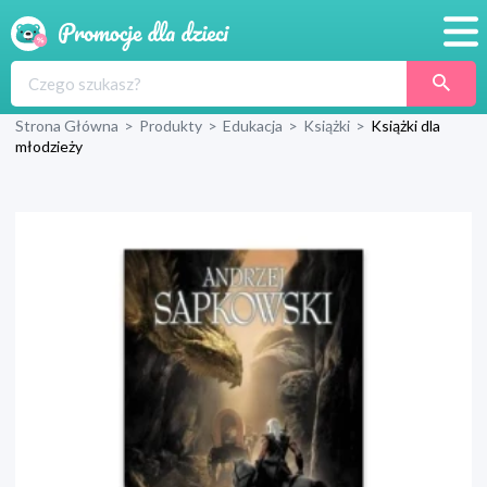
Promocje
Strona Główna
>
Produkty
>
Edukacja
>
Książki
>
Książki dla
Produkty
młodzieży
Sklepy
Blog
Wyprawka