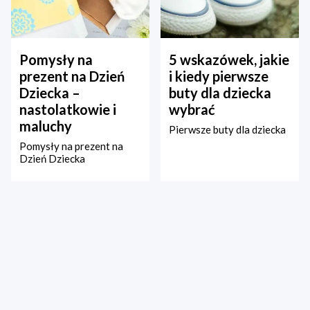
Pomysły na
5 wskazówek, jakie
prezent na Dzień
i kiedy pierwsze
Dziecka –
buty dla dziecka
nastolatkowie i
wybrać
maluchy
Pierwsze buty dla dziecka
Pomysły na prezent na
Dzień Dziecka