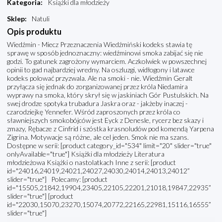
Kategoria
:
Książki dla młodzieży
Sklep
:
Natuli
Opis produktu
Wiedźmin - Miecz Przeznaczenia Wiedźmiński kodeks stawia tę
sprawę w sposób jednoznaczny: wiedźminowi smoka zabijać się nie
godzi. To gatunek zagrożony wymarciem. Aczkolwiek w powszechnej
opinii to gad najbardziej wredny. Na oszluzgi, widłogony i latawce
kodeks polować przyzwala. Ale na smoki - nie. Wiedźmin Geralt
przyłącza się jednak do zorganizowanej przez króla Niedamira
wyprawy na smoka, który skrył się w jaskiniach Gór Pustulskich. Na
swej drodze spotyka trubadura Jaskra oraz - jakżeby inaczej -
czarodziejkę Yennefer. Wśród zaproszonych przez króla co
sławniejszych smokobójców jest Eyck z Denesle, rycerz bez skazy i
zmazy, Rębacze z Cinfrid i szóstka krasnoludów pod komendą Yarpena
Zigrina. Motywacje są różne, ale cel jeden. Smok nie ma szans.
Dostępne w serii: [product category_id="534" limit="20" slider="true"
onlyAvailable="true"] Książki dla młodzieży Literatura
młodzieżowa Książki o nastolatkach Inne z serii: [product
id="24016,24019,24021,24027,24030,24014,24013,24012”
slider="true"] Polecamy: [product
id="15505,21842,19904,23405,22105,22201,21018,19847,22935”
slider="true"] [product
id="22030,15070,23270,15074,20772,22165,22981,15116,16555”
slider="true"]