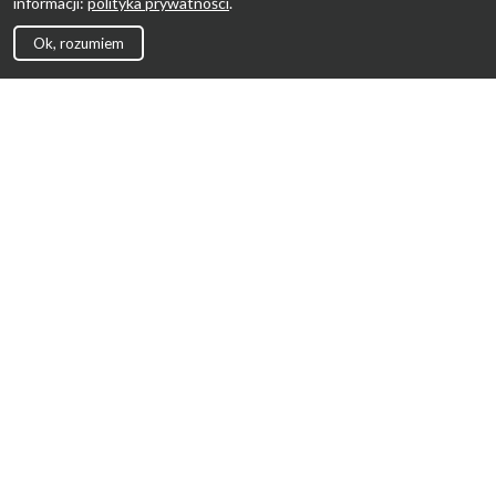
informacji:
polityka prywatności
.
Ok, rozumiem
Strona Główna
Promocje
Sklepy
Wyprawka