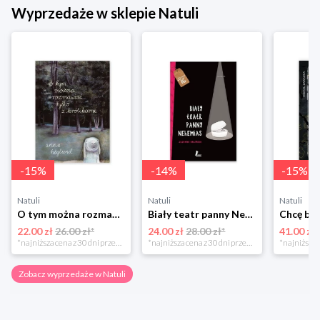
Wyprzedaże w sklepie Natuli
-
15
%
-
14
%
-
15
%
Natuli
Natuli
Natuli
O tym można rozmawiać tylko z królikami Zakamarki
Biały teatr panny Nehemias
22.00 zł
26.00 zł*
24.00 zł
28.00 zł*
41.00 zł
*najniższa cena z 30 dni przed obniżką
*najniższa cena z 30 dni przed obniżką
Zobacz wyprzedaże w Natuli