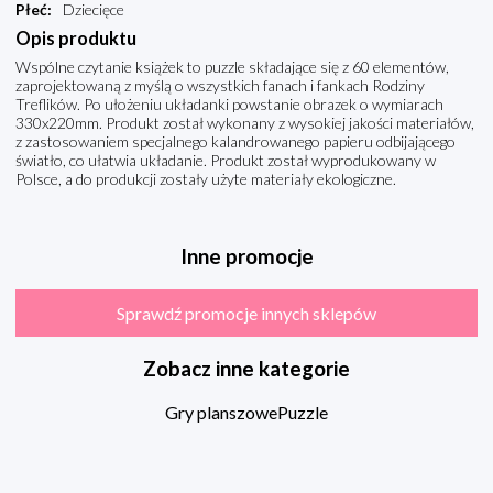
Płeć
:
Dziecięce
Opis produktu
Wspólne czytanie książek to puzzle składające się z 60 elementów,
zaprojektowaną z myślą o wszystkich fanach i fankach Rodziny
Treflików. Po ułożeniu układanki powstanie obrazek o wymiarach
330x220mm. Produkt został wykonany z wysokiej jakości materiałów,
z zastosowaniem specjalnego kalandrowanego papieru odbijającego
światło, co ułatwia układanie. Produkt został wyprodukowany w
Polsce, a do produkcji zostały użyte materiały ekologiczne.
Inne promocje
Sprawdź promocje innych sklepów
Zobacz inne kategorie
Gry planszowe
Puzzle