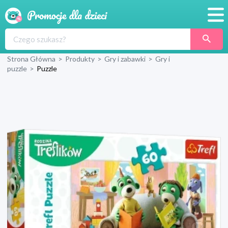
Promocje
Strona Główna
>
Produkty
>
Gry i zabawki
>
Gry i
Produkty
puzzle
>
Puzzle
Sklepy
Blog
Wyprawka