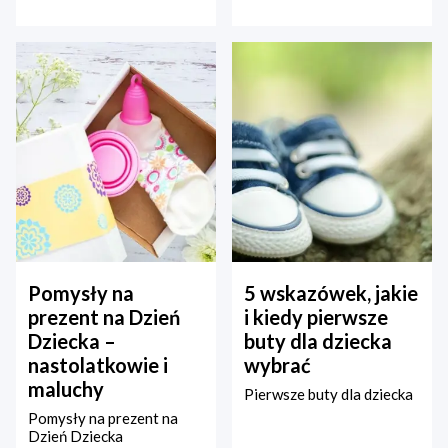
Pomysły na
5 wskazówek, jakie
prezent na Dzień
i kiedy pierwsze
Dziecka –
buty dla dziecka
nastolatkowie i
wybrać
maluchy
Pierwsze buty dla dziecka
Pomysły na prezent na
Dzień Dziecka