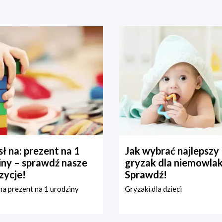
ł na: prezent na 1
Jak wybrać najlepszy
iny – sprawdź nasze
gryzak dla niemowla
zycje!
Sprawdź!
a prezent na 1 urodziny
Gryzaki dla dzieci