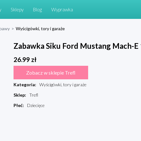
y
Sklepy
Blog
Wyprawka
abawy
>
Wyścigówki, tory i garaże
Zabawka Siku Ford Mustang Mach-E 
26.99
zł
Zobacz w sklepie Trefl
Kategoria
:
Wyścigówki, tory i garaże
Sklep
:
Trefl
Płeć
:
Dziecięce