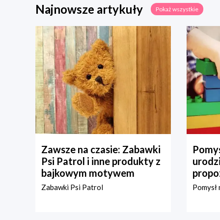
Najnowsze artykuły
Pokaż wszystkie
Zawsze na czasie: Zabawki
Pomys
Psi Patrol i inne produkty z
urodz
bajkowym motywem
propo
Zabawki Psi Patrol
Pomysł n