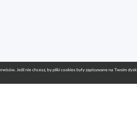
rwisów. Jeśli nie chcesz, by pliki cookies były zapisywane na Twoim dysk
a
Przepisy dla dzieci
Po
Nuumi.pl - moda online
K
Megarabaty.pl
Re