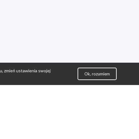
u, zmień ustawienia swojej
Ok, rozumiem
lityka Prywatności
ontakt
gulamin