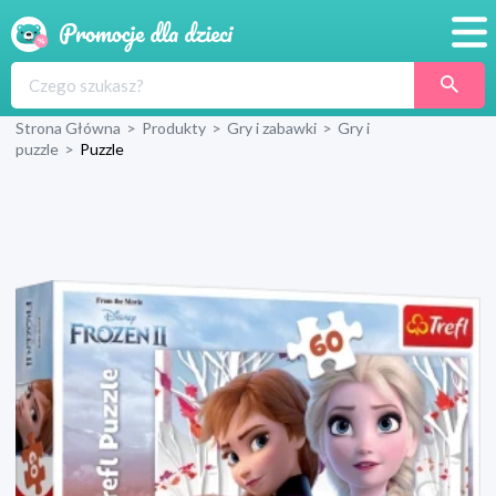
Promocje
Strona Główna
>
Produkty
>
Gry i zabawki
>
Gry i
Produkty
puzzle
>
Puzzle
Sklepy
Blog
Wyprawka