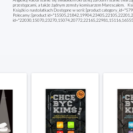
przestępcami, a także żądnym zemsty komisarzem Marescalem. Ksią
Książki o nastolatkach Dostępne w serii: [product category_id="579"
Polecamy: [product id="15505,21842,19904,23405,22105,22201,21
id="22030,15070,23270,15074,20772,22165,22981,15116,16555” 