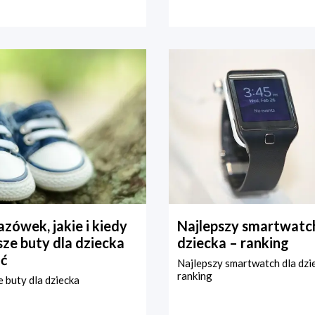
zówek, jakie i kiedy
Najlepszy smartwatch
ze buty dla dziecka
dziecka – ranking
ć
Najlepszy smartwatch dla dzi
ranking
 buty dla dziecka