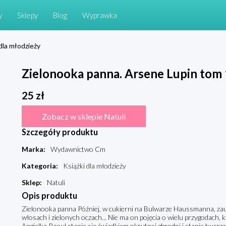
y
Sklepy
Blog
Wyprawka
 dla młodzieży
Zielonooka panna. Arsene Lupin to
25
zł
Zobacz w sklepie Natuli
Szczegóły produktu
Marka
:
Wydawnictwo Cm
Kategoria
:
Książki dla młodzieży
Sklep
:
Natuli
Opis produktu
Zielonooka panna Później, w cukierni na Bulwarze Haussmanna, zau
włosach i zielonych oczach... Nie ma on pojęcia o wielu przygodach, 
Angielką Raoul stanie się świadkiem okrutnej zbrodni i stanie twarz