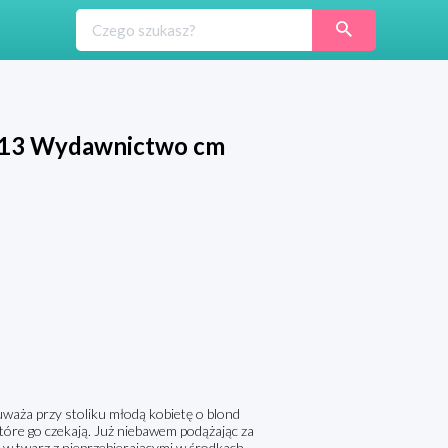
m 13 Wydawnictwo cm
waża przy stoliku młodą kobietę o blond
które go czekają. Już niebawem podążając za
ą w twarz z nieprzebierającymi w środkach