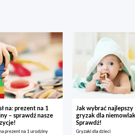
ł na: prezent na 1
Jak wybrać najlepszy
iny – sprawdź nasze
gryzak dla niemowla
zycje!
Sprawdź!
a prezent na 1 urodziny
Gryzaki dla dzieci