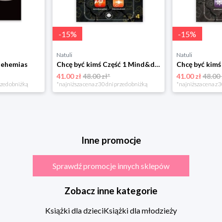
-
15
%
-
15
%
Natuli
Natuli
Nehemias
Chcę być kimś Część 1 Mind&dream michał zawadka
41.00 zł
48.00 zł*
41.00 zł
48.00 
rzed obniżką
*najniższa cena z 30 dni przed obniżką
*najniższa cena z 3
Inne promocje
Sprawdź promocje innych sklepów
Zobacz inne kategorie
Książki dla dzieci
Książki dla młodzieży