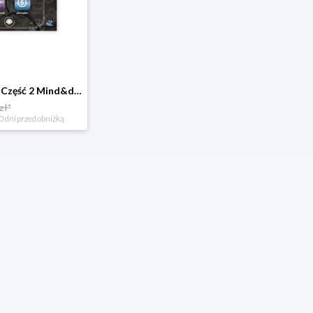
Chcę być kimś Część 2 Mind&dream michał zawadka
zł*
0 dni przed obniżką