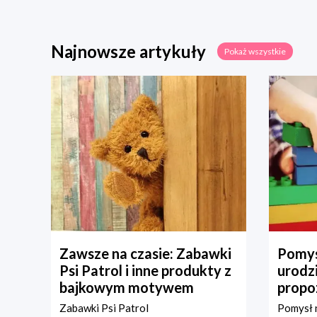
Najnowsze artykuły
Pokaż wszystkie
Zawsze na czasie: Zabawki
Pomys
Psi Patrol i inne produkty z
urodz
bajkowym motywem
propo
Zabawki Psi Patrol
Pomysł n