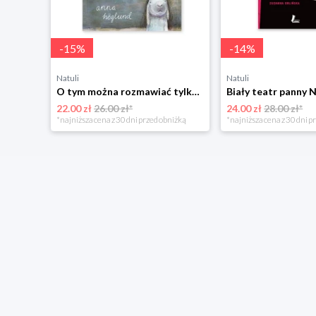
-
15
%
-
14
%
Natuli
Natuli
O tym można rozmawiać tylko z królikami Zakamarki
Biały teatr panny 
22.00 zł
26.00 zł*
24.00 zł
28.00 zł*
*najniższa cena z 30 dni przed obniżką
*najniższa cena z 30 dni p