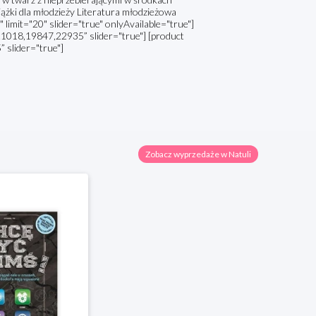
żki dla młodzieży Literatura młodzieżowa
 limit="20" slider="true" onlyAvailable="true"]
018,19847,22935” slider="true"] [product
slider="true"]
Zobacz wyprzedaże w Natuli