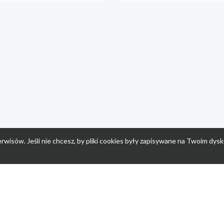
rwisów. Jeśli nie chcesz, by pliki cookies były zapisywane na Twoim dysk
a
Przepisy dla dzieci
Po