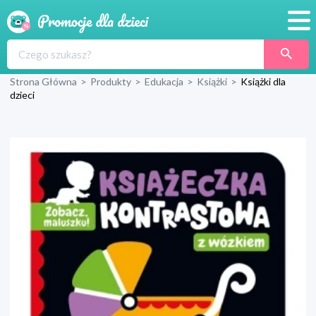
Promocje
Strona Główna
>
Produkty
>
Edukacja
>
Książki
>
Książki dla
Produkty
dzieci
Sklepy
Blog
Wyprawka