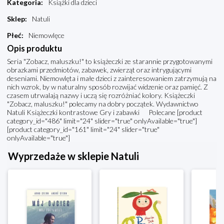
Kategoria
:
Książki dla dzieci
Sklep
:
Natuli
Płeć
:
Niemowlęce
Opis produktu
Seria "Zobacz, maluszku!" to książeczki ze starannie przygotowanymi
obrazkami przedmiotów, zabawek, zwierząt oraz intrygującymi
deseniami. Niemowlęta i małe dzieci z zainteresowaniem zatrzymują na
nich wzrok, by w naturalny sposób rozwijać widzenie oraz pamięć. Z
czasem utrwalają nazwy i uczą się rozróżniać kolory. Książeczki
"Zobacz, maluszku!" polecamy na dobry początek. Wydawnictwo
Natuli Książeczki kontrastowe Gry i zabawki Polecane [product
category_id="486" limit="24" slider="true" onlyAvailable="true"]
[product category_id="161" limit="24" slider="true"
onlyAvailable="true"]
Wyprzedaże w sklepie Natuli