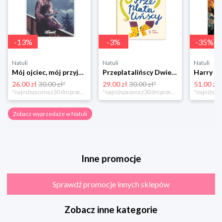
-
13
%
-
3
%
-
35
%
Natuli
Natuli
Natuli
Mój ojciec, mój przyjaciel Element
Przeplatalińscy Dwie siostry
26.00 zł
30.00 zł*
29.00 zł
30.00 zł*
51.00 zł
*najniższa cena z 30 dni przed obniżką
*najniższa cena z 30 dni przed obniżką
Zobacz wyprzedaże w Natuli
Inne promocje
Sprawdź promocje innych sklepów
Zobacz inne kategorie