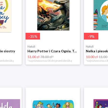
-
35
%
-
9
%
Natuli
Natuli
ie siostry
Harry Potter i Czara Ognia. Tom 4 Media rodzina
51.00 zł
78.00 zł*
10.00 zł
11.00 
rzed obniżką
*najniższa cena z 30 dni przed obniżką
*najniższa cena z 3