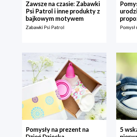
Zawsze na czasie: Zabawki
Pomys
Psi Patrol i inne produkty z
urodz
bajkowym motywem
propo
Zabawki Psi Patrol
Pomysł n
Pomysły na prezent na
5 wska
Dzień Dziecka –
pierws