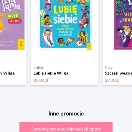
Natuli
Natuli
by Wilga
Lubię siebie Wilga
35.00 zł
29.00 zł
Inne promocje
Sprawdź promocje innych sklepów