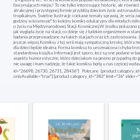
fascynujących miejsc! To nie tylko interesujące historie, ale równie
atrakcyjnej i przystępnej formie przybliżą dzieciom życie astronautó
tropikalnym. Świetne ilustracje i ciekawe tematy sprawią, że seria z
godziny w kosmosie" to kolejny komiks edukacyjny dla młodych mił
o życiu na Międzynarodowej Stacji Kosmicznej.W środku pokazano pr
jak wygląda życie na stacji, co dzieje się z ludzkim organizmem w st
badania przeprowadzane na takich stacjach oraz ich zastosowania. 
jeszcze więcej.Komiksy z tej serii mają sympatyczną kreskę, która m
dla dzieci będzie idealna. Forma komiksu to urozmaicona i chyba tro
standardowa książka.Informacji jest sporo, lecz są one podane w ba
aspekty humorystyczne, które dzieciakom na pewno przypadną do 
nie uwagę i mam nadzieję, że takie komiksy będą u nas częściej wydaw
id="26698, 26730, 26731, 28436"] Polecane [product category_id="
onlyAvailable="true"] [product category_id="383" limit="36" slider="