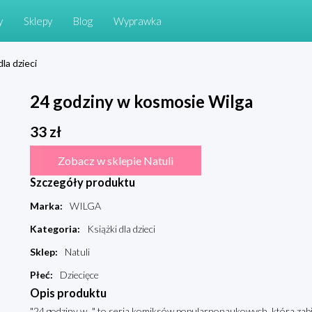
y
Sklepy
Blog
Wyprawka
dla dzieci
24 godziny w kosmosie Wilga
33
zł
Zobacz w sklepie Natuli
Szczegóły produktu
Marka
:
WILGA
Kategoria
:
Książki dla dzieci
Sklep
:
Natuli
Płeć
:
Dziecięce
Opis produktu
"24 godziny w..." to seria komiksów popularnonaukowych, która zabi