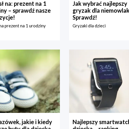
ł na: prezent na 1
Jak wybrać najlepszy
iny – sprawdź nasze
gryzak dla niemowla
zycje!
Sprawdź!
a prezent na 1 urodziny
Gryzaki dla dzieci
zówek, jakie i kiedy
Najlepszy smartwatch
ze buty dla dziecka
dziecka – ranking