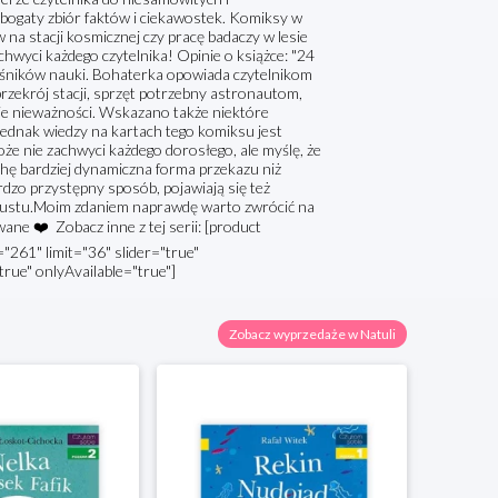
ż bogaty zbiór faktów i ciekawostek. Komiksy w
w na stacji kosmicznej czy pracę badaczy w lesie
achwyci każdego czytelnika! Opinie o książce: "24
ośników nauki. Bohaterka opowiada czytelnikom
zekrój stacji, sprzęt potrzebny astronautom,
anie nieważności. Wskazano także niektóre
Jednak wiedzy na kartach tego komiksu jest
oże nie zachwyci każdego dorosłego, ale myślę, że
chę bardziej dynamiczna forma przekazu niż
rdzo przystępny sposób, pojawiają się też
gustu.Moim zdaniem naprawdę warto zwrócić na
ane ❤️ Zobacz inne z tej serii: [product
261" limit="36" slider="true"
true" onlyAvailable="true"]
Zobacz wyprzedaże w Natuli