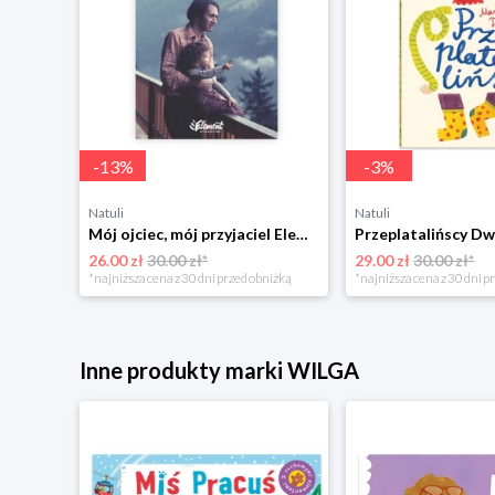
-
13
%
-
3
%
Natuli
Natuli
Trening intelektu dla dzieci Sensus
Mój ojciec, mój przyjaciel Element
Przeplatalińscy Dw
26.00 zł
30.00 zł*
29.00 zł
30.00 zł*
niżką
*najniższa cena z 30 dni przed obniżką
*najniższa cena z 30 dni p
Inne produkty marki WILGA