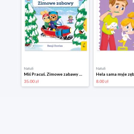
Natuli
Natuli
Jestem Wandzia. Jesień pierwsza klasa Wilga
Miś Pracuś. Zimowe zabawy Wilga
Hela sama myje zę
35.00 zł
8.00 zł