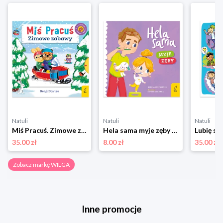
Natuli
Natuli
Natuli
Miś Pracuś. Zimowe zabawy Wilga
Hela sama myje zęby Wilga
Lubię si
35.00 zł
8.00 zł
35.00 zł
Zobacz markę WILGA
Inne promocje