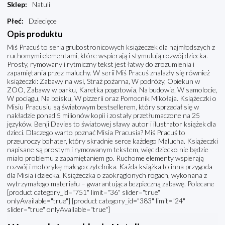
Sklep
:
Natuli
Płeć
:
Dziecięce
Opis produktu
Miś Pracuś to seria grubostronicowych książeczek dla najmłodszych z
ruchomymi elementami, które wspierają i stymulują rozwój dziecka.
Prosty, rymowany i rytmiczny tekst jest łatwy do zrozumienia i
zapamiętania przez maluchy. W serii Miś Pracuś znalazły się również
książeczki: Zabawy na wsi, Straż pożarna, W podróży, Opiekun w
ZOO, Zabawy w parku, Karetka pogotowia, Na budowie, W samolocie,
W pociągu, Na boisku, W pizzerii oraz Pomocnik Mikołaja. Książeczki o
Misiu Pracusiu są światowym bestsellerem, który sprzedał się w
nakładzie ponad 5 milionów kopii i zostały przetłumaczone na 25
języków. Benji Davies to światowej sławy autor i ilustrator książek dla
dzieci. Dlaczego warto poznać Misia Pracusia? Miś Pracuś to
przeuroczy bohater, który skradnie serce każdego Malucha. Książeczki
napisane są prostym i rymowanym tekstem, więc dziecko nie będzie
miało problemu z zapamiętaniem go. Ruchome elementy wspierają
rozwój i motorykę małego czytelnika. Każda książka to inna przygoda
dla Misia i dziecka. Książeczka o zaokrąglonych rogach, wykonana z
wytrzymałego materiału – gwarantująca bezpieczną zabawę. Polecane
[product category_id="751" limit="36" slider="true"
onlyAvailable="true"] [product category_id="383" limit="24"
slider="true" onlyAvailable="true"]