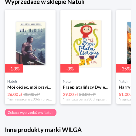
Wyprzedaże w sklepie Natuli
-
13
%
-
3
%
-
35
%
Natuli
Natuli
Natuli
Mój ojciec, mój przyjaciel Element
Przeplatalińscy Dwie siostry
26.00 zł
30.00 zł*
29.00 zł
30.00 zł*
51.00 zł
*najniższa cena z 30 dni przed obniżką
*najniższa cena z 30 dni przed obniżką
Zobacz wyprzedaże w Natuli
Inne produkty marki WILGA