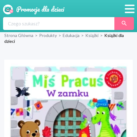
Promocje
Strona Główna
>
Produkty
>
Edukacja
>
Książki
>
Książki dla
Produkty
dzieci
Sklepy
Blog
Wyprawka