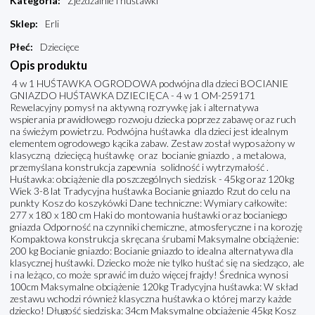
Kategoria
:
Zjeżdżalnie i huśtawki
Sklep
:
Erli
Płeć
:
Dziecięce
Opis produktu
4 w 1 HUŚTAWKA OGRODOWA podwójna dla dzieci BOCIANIE
GNIAZDO HUŚTAWKA DZIECIĘCA - 4 w 1 OM-259171
Rewelacyjny pomysł na aktywną rozrywkę jak i alternatywa
wspierania prawidłowego rozwoju dziecka poprzez zabawę oraz ruch
na świeżym powietrzu. Podwójna huśtawka dla dzieci jest idealnym
elementem ogrodowego kącika zabaw. Zestaw został wyposażony w
klasyczną dziecięcą huśtawkę oraz bocianie gniazdo , a metalowa,
przemyślana konstrukcja zapewnia solidność i wytrzymałość .
Huśtawka: obciążenie dla poszczególnych siedzisk - 45kg oraz 120kg
Wiek 3-8 lat Tradycyjna huśtawka Bocianie gniazdo Rzut do celu na
punkty Kosz do koszykówki Dane techniczne: Wymiary całkowite:
277 x 180 x 180 cm Haki do montowania huśtawki oraz bocianiego
gniazda Odporność na czynniki chemiczne, atmosferyczne i na korozję
Kompaktowa konstrukcja skręcana śrubami Maksymalne obciążenie:
200 kg Bocianie gniazdo: Bocianie gniazdo to idealna alternatywa dla
klasycznej huśtawki. Dziecko może nie tylko huśtać się na siedząco, ale
i na leżąco, co może sprawić im dużo więcej frajdy! Średnica wynosi
100cm Maksymalne obciążenie 120kg Tradycyjna huśtawka: W skład
zestawu wchodzi również klasyczna huśtawka o której marzy każde
dziecko! Długość siedziska: 34cm Maksymalne obciążenie 45kg Kosz