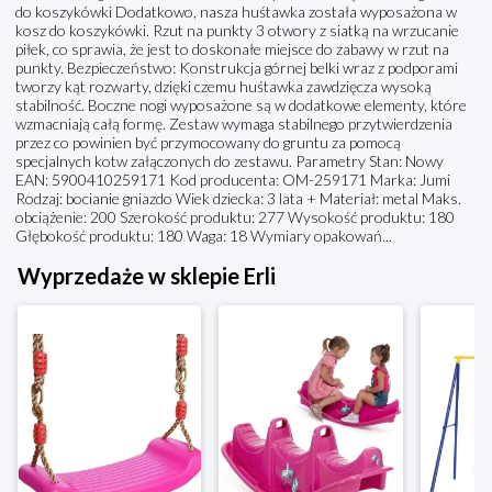
do koszykówki Dodatkowo, nasza huśtawka została wyposażona w
kosz do koszykówki. Rzut na punkty 3 otwory z siatką na wrzucanie
piłek, co sprawia, że jest to doskonałe miejsce do zabawy w rzut na
punkty. Bezpieczeństwo: Konstrukcja górnej belki wraz z podporami
tworzy kąt rozwarty, dzięki czemu huśtawka zawdzięcza wysoką
stabilność. Boczne nogi wyposażone są w dodatkowe elementy, które
wzmacniają całą formę. Zestaw wymaga stabilnego przytwierdzenia
przez co powinien być przymocowany do gruntu za pomocą
specjalnych kotw załączonych do zestawu. Parametry Stan: Nowy
EAN: 5900410259171 Kod producenta: OM-259171 Marka: Jumi
Rodzaj: bocianie gniazdo Wiek dziecka: 3 lata + Materiał: metal Maks.
obciążenie: 200 Szerokość produktu: 277 Wysokość produktu: 180
Głębokość produktu: 180 Waga: 18 Wymiary opakowań...
Wyprzedaże w sklepie Erli