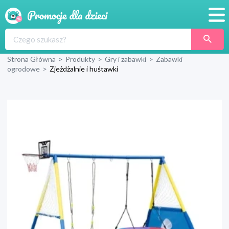
Promocje
Strona Główna
>
Produkty
>
Gry i zabawki
>
Zabawki
Produkty
ogrodowe
>
Zjeżdżalnie i huśtawki
Sklepy
Blog
Wyprawka