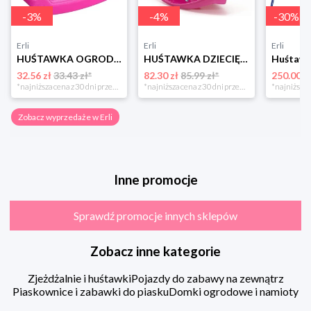
-
3
%
-
4
%
-
30
%
Erli
Erli
Erli
HUŚTAWKA OGRODOWA DLA DZIECI deska siedzisko plac zabaw MOCNA ZOYA
HUŚTAWKA DZIECIĘCA DO OGRODU, BUJAK DLA DZIEWCZYNKI ZABAWKA OGRODOWA
32.56 zł
33.43 zł*
82.30 zł
85.99 zł*
250.00 z
*najniższa cena z 30 dni przed obniżką
*najniższa cena z 30 dni przed obniżką
Zobacz wyprzedaże w Erli
Inne promocje
Sprawdź promocje innych sklepów
Zobacz inne kategorie
Zjeżdżalnie i huśtawki
Pojazdy do zabawy na zewnątrz
Piaskownice i zabawki do piasku
Domki ogrodowe i namioty