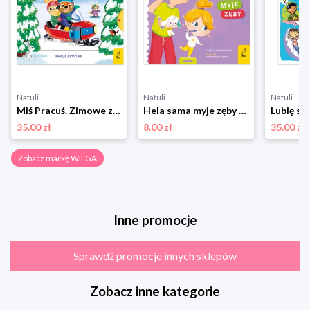
Natuli
Natuli
Natuli
Miś Pracuś. Zimowe zabawy Wilga
Hela sama myje zęby Wilga
Lubię si
35.00 zł
8.00 zł
35.00 zł
Zobacz markę WILGA
Inne promocje
Sprawdź promocje innych sklepów
Zobacz inne kategorie