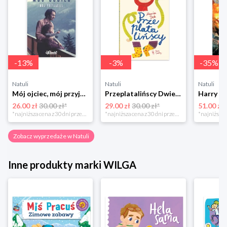
-
13
%
-
3
%
-
35
%
Natuli
Natuli
Natuli
Mój ojciec, mój przyjaciel Element
Przeplatalińscy Dwie siostry
26.00 zł
30.00 zł*
29.00 zł
30.00 zł*
51.00 zł
*najniższa cena z 30 dni przed obniżką
*najniższa cena z 30 dni przed obniżką
Zobacz wyprzedaże w Natuli
Inne produkty marki WILGA