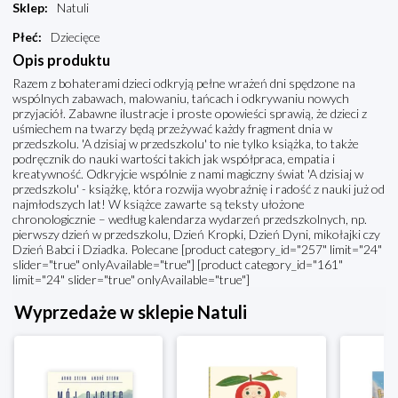
Sklep
:
Natuli
Płeć
:
Dziecięce
Opis produktu
Razem z bohaterami dzieci odkryją pełne wrażeń dni spędzone na
wspólnych zabawach, malowaniu, tańcach i odkrywaniu nowych
przyjaciół. Zabawne ilustracje i proste opowieści sprawią, że dzieci z
uśmiechem na twarzy będą przeżywać każdy fragment dnia w
przedszkolu. 'A dzisiaj w przedszkolu' to nie tylko książka, to także
podręcznik do nauki wartości takich jak współpraca, empatia i
kreatywność. Odkryjcie wspólnie z nami magiczny świat 'A dzisiaj w
przedszkolu' - książkę, która rozwija wyobraźnię i radość z nauki już od
najmłodszych lat! W książce zawarte są teksty ułożone
chronologicznie – według kalendarza wydarzeń przedszkolnych, np.
pierwszy dzień w przedszkolu, Dzień Kropki, Dzień Dyni, mikołajki czy
Dzień Babci i Dziadka. Polecane [product category_id="257" limit="24"
slider="true" onlyAvailable="true"] [product category_id="161"
limit="24" slider="true" onlyAvailable="true"]
Wyprzedaże w sklepie Natuli