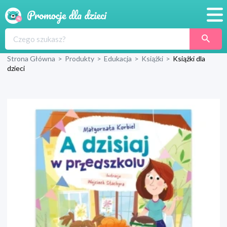
Promocje
Strona Główna
>
Produkty
>
Edukacja
>
Książki
>
Książki dla
Produkty
dzieci
Sklepy
Blog
Wyprawka